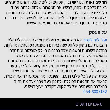
החשבונאות
ועם ליווי נכון, עסקים יכולים להבטיח שהם מתנהלים
בצורה כלכלית נכונה, להשיג את המטרות שלהם ולבנות עתיד
כלכלי יציב. חשוב לזכור כי הצלחה פיננסית כוללת לא רק רווחיות
אלא גם יציבות וביטחון כלכליים, ואת זה ניתן להשיג בעזרת הכוונה
מקצועית, תכנון קפדני ואסטרטגיה מותאמת אישית.
על העסק
יעל ילנה לקסר
היא חשבונאית מדופלמת ומרצה בכירה להנהלת
חשבונות עם ניסיון של 30 שנה בתחום הפיננסי. היא ניהלה מחלקות
הנהלת חשבונות וחשבות שכר בחברות הייטק מובילות ומתמחה
בהטמעת מערכות הנהלת חשבונות. כיום, היא מנהלת מרכז
השתלמויות מנהלי חשבונות בתל אביב ומרצה להנהלת חשבונות
בכיר. יעל מתמקדת במתן שירות מקיף ומקצועי לכל לקוח, עם
דגש על ליווי אישי ופתרונות מותאמים אישית. המומחיות שלה
משתרעת על כל שלבי התכנון הפיננסי, מה שמקנה לה את היכולת
לראות את התמונה הכוללת ולתכנן צעד אחר צעד את נתיב
ההצלחה הפיננסית של כל לקוח. לקבלת ייעוץ ראשוני:
054-8007182
מאמרים נוספים