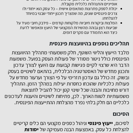
אופייניים והתנהלות כלכלית מקובלת.
יכולת לספק פתרונות מותאמים אישית – כל עסק הוא ייחודי ולו
צרכים פיננסיים שונים, מה שמצריך תכנון ייחודי שבנוי במיוחד
להצלחתו.
המלצות וביקורות חיוביות מלקוחות קודמים – פידבק חיובי מעיד על
שביעות רצון גבוהה מהשירות המקצועי של היועץ ומאפשר לדעת
כיצד הוא התמודד עם מקרים דומים.
תהליכים נוספים בהיוועצות פיננסית
מלבד הייעוץ והליווי השוטף, חלק משמעותי מתהליך ההיוועצות
הפיננסית כולל ניטור מסודר של פעולות העסק בפועל. משמעות
הדבר היא שרצוי לקיים פגישות קבועות עם היועץ לצורך עדכון
ותכנון מחדש של האסטרטגיה הכלכלית, בהתאם לשינויים בעסק
ובשוק. זה כולל גם עדכון תזרימי על פי הצורך וערעור מחדש על
פעולות כלכליות שהוכחו כחסרות יעילות במהלך הזמן. התהליך
דורש מחויבות והבנה שכל שינוי קטן יכול להוביל לתוצאות
משמעותיות לטווח הארוך. לכן, פתיחות לשינויים והיענות לעדכונים
כלכליים הם חלק בלתי נפרד מהצלחת ההתייעצות הפיננסית.
הסיכום
לסיכום,
ייעוץ פיננסי
וניהול כספים מקצועי הם כלים קריטיים
להצלחת כל עסק. באמצעות הבנה מעמיקה של
יסודות