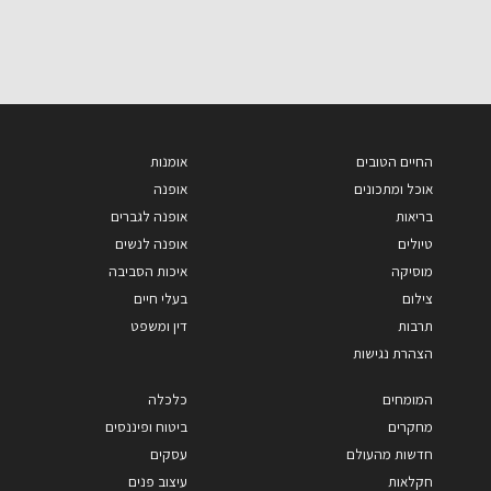
החיים הטובים
אומנות
אוכל ומתכונים
אופנה
בריאות
אופנה לגברים
טיולים
אופנה לנשים
מוסיקה
איכות הסביבה
צילום
בעלי חיים
תרבות
דין ומשפט
הצהרת נגישות
המומחים
כלכלה
מחקרים
ביטוח ופיננסים
חדשות מהעולם
עסקים
חקלאות
עיצוב פנים