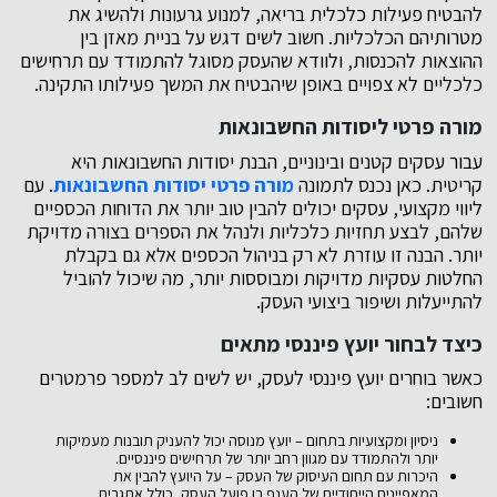
להבטיח פעילות כלכלית בריאה, למנוע גרעונות ולהשיג את
מטרותיהם הכלכליות. חשוב לשים דגש על בניית מאזן בין
ההוצאות להכנסות, ולוודא שהעסק מסוגל להתמודד עם תרחישים
כלכליים לא צפויים באופן שיהבטיח את המשך פעילותו התקינה.
מורה פרטי ליסודות החשבונאות
עבור עסקים קטנים ובינוניים, הבנת יסודות החשבונאות היא
קריטית. כאן נכנס לתמונה
מורה פרטי יסודות החשבונאות
. עם
ליווי מקצועי, עסקים יכולים להבין טוב יותר את הדוחות הכספיים
שלהם, לבצע תחזיות כלכליות ולנהל את הספרים בצורה מדויקת
יותר. הבנה זו עוזרת לא רק בניהול הכספים אלא גם בקבלת
החלטות עסקיות מדויקות ומבוססות יותר, מה שיכול להוביל
להתייעלות ושיפור ביצועי העסק.
כיצד לבחור יועץ פיננסי מתאים
כאשר בוחרים יועץ פיננסי לעסק, יש לשים לב למספר פרמטרים
חשובים:
ניסיון ומקצועיות בתחום – יועץ מנוסה יכול להעניק תובנות מעמיקות
יותר ולהתמודד עם מגוון רחב יותר של תרחישים פיננסיים.
היכרות עם תחום העיסוק של העסק – על היועץ להבין את
המאפיינים הייחודיים של הענף בו פועל העסק, כולל אתגרים