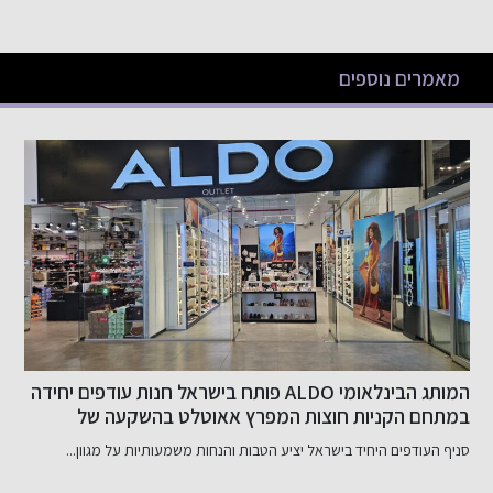
מאמרים נוספים
המותג הבינלאומי ALDO פותח בישראל חנות עודפים יחידה
במתחם הקניות חוצות המפרץ אאוטלט בהשקעה של
ב
כ-800 אלף שקל
סניף העודפים היחיד בישראל יציע הטבות והנחות משמעותיות על מגוון...
ב