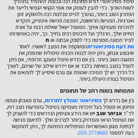
טיפול פסיכיאטרי דורש מחויבות רבה ונכונות להתמיד בתהליך
לטווח הארוך. כדי להבין לעומק את אופי הקושי הנפשי ולייעד את
הפתרון הטוב ביותר, נצטרך לגייס סבלנות רבה ולהשקיע זמן
ואנרגיות. הפגישה הראשונה, המכונה פגישת אינטייק, תוקדש
להיכרות מעמיקה איתך. המטפל ישאל שאלות רבות על אורח
החיים שלך, הרגליך ועל היבטים רבים בחייך. כך, יהיה באפשרותו
לצייר תמונה מפורטת כדי לספק אבחנה או
ח
וות דעת פסיכיאטרית
המשקפת את המצב לאשורו. לאחר
שיבוצע אבחון, ניתן יהיה לבנות תכנית טיפולית שתספק את
המענה הטוב ביותר. בין אם נדרש טיפול ומעקב תרופתי, אם ניתן
לטפל במצב בשיחות בלבד או אם יידרש שילוב של שניהם, לאורך
כל הדרך יש לך תמיכה שוטפת עם גורם שיסייע לך להתאים את
הטיפול בצורה היעילה ביותר.
התמחות בטווח רחב של תחומים
בין אם נדרש לך
פסיכיאטר מומלץ לחרדות
, גורם מאבחן מנוסה
ומיומן או מטפל בעל היכרות מעמיקה בטיפול בהפרעות מצב רוח,
לד"ר
אביתר שגב י
ש את הידע והניסיון הנדרשים כדי להעניק לך
את הטיפול הראוי והמדויק ביותר לצרכים שלך. לתיאום פגישה
לבחינת מגוון האפשרויות הטיפוליות הזמינות לך, ניתן להתקשר
כעת למספר
055-2774685
.