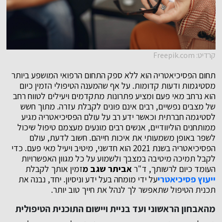
קרדיט: Freepik.com
תחום הפסיכיאטריה הוא ללא ספק התחום הרפואי המושפע ביותר
מסטיגמות ודעות קדומות. על אף שהמענה הטיפולי הזמין כיום
הוא נרחב מאי פעם ומציע פתרונות מתקדמים ויעילים לטווח רחב
של מצבים נפשיים, רבים אינם פונים לקבלת עזרה. מתוך חשש
לסטיגמה חברתית וכאשר ידע רב על עולם הפסיכיאטריה מגיע
ממותחנים הוליוודיים, אנשים רבים מונעים מעצמם טיפול שיכול
לשפר באופן משמעותי את איכות חייהם. חשוב לדעת, עולם
הפסיכיאטריה בשנת 2021 הוא חדשני, מיטיב ויעיל מאי פעם. כדי
לקבל תמיכה מיטיבה במצבך ולשמוע על כל מגוון האפשרויות
העומד כיום לרשותך, ד"ר
אביתר שגב מ
זמין אותך לקבלת
ייעוץ פסיכיאטרי
על ידי מומחה בעל ידע וניסיון. יחד, נבנה את
תכנית הטיפול שתאפשר לך לנהל את חייך טוב יותר.
מהאבחון הראשוני ועד בניית ויישום התוכנית הטיפולית