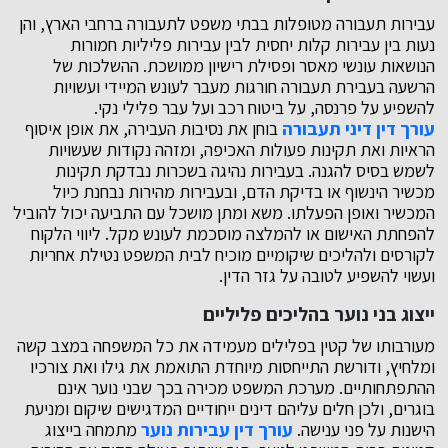
עבירות תעבורה מטופלות בבתי משפט לתעבורה ברחבי הארץ, והן
נעות בין עבירות קלות יחסית לבין עבירות פליליות חמורות
הנושאות עונשי מאסר ופסילת רישיון ממושכת. ההשלכות של
הרשעה בעבירת תעבורה חורגות מעבר לעונש המיידי ועשויות
להשפיע על פרנסה, על ביטוח רכב ועל עבר פלילי נקי.
עורך דין דיני תעבורה
בוחן את נסיבות העבירה, את אופן איסוף
הראיות ואת תקינות פעולות האכיפה, ומזהה נקודות שעשויות
לשמש בסיס להגנה. בעבירות נהיגה בשכרות נבדקת תקינות
מכשיר הינשוף או בדיקת הדם, ובעבירות מהירות נבחנת כיול
המכשיר ואופן הפעלתו. משא ומתן מושכל עם התביעה יכול להוביל
להפחתת האישום או להמלצה מוסכמת לעונש מקל. ליווי הלקוח
לקורסים ולהליכים שיקומיים מוכיח לבית המשפט נטילת אחריות
ועשוי להשפיע לטובה על גזר הדין.
ייצוג בני נוער בהליכים פליליים
מעורבותו של קטין בפלילים מעמידה את כל המשפחה במצב קשה
ומלחיץ, ודורשת התייחסות מיוחדת התואמת את גילו ואת צורכיו
ההתפתחותיים. מערכת המשפט מכירה בכך שבני נוער אינם
בוגרים, ולכן חלים עליהם דינים ייחודיים המדגישים שיקום ומניעת
הישנות על פני ענישה.
עורך דין עבירות נוער
מתמחה בייצוג