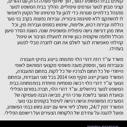
קטינים בבית המשפט לנוער, תוך שיתוף פעולה הדוק עם ההורים,
קציני מבחן לנוער וגורמים טיפוליים. ההליך בבית המשפט לנוער
מתנהל בדלתיים סגורות כדי להגן על פרטיותו של הקטין ולאפשר
לו להשתקם ללא סטיגמה ציבורית. עבירות נפוצות בקרב בני נוער
כוללות עבירות רכוש, אלימות, שימוש בסמים ועבירות מין, וכל
אחת מהן דורשת גישה טיפולית ומשפטית שונה. השגת הסדר טיעון
הכולל חלופה שיקומית כגון שירות לתועלת הציבור או טיפול
קהילתי מאפשרת לנער לשלם את חובו לחברה מבלי לפגוע
בעתידו.
משרד עו"ד רוזה דהרי הלוי מתמחה בייצוג בתיקי תעבורה
ובעבירות נוער, ומספק מענה משפטי מקצועי המותאם לאופי
הייחודי של כל תחום ולצרכיו של כל לקוח. בתחום התעבורה,
המשרד מעניק ייצוג מקיף מאז 2014 בכל סוגי העבירות, ובתחום
הנוער עו"ד דהרי הלוי רכשה מומחיות מיוחדת בהתמחותה בבית
המשפט לנוער בירושלים. עו"ד דהרי הלוי, חברה בפורום הפלילי
ובוועדת הנוער בלשכת עורכי הדין, מביאה הבנה מעמיקה של
המערכת המשפטית וגישה רגישה לטיפול בקטינים ובני נוער.
המשרד זמין 24/7, משלב ליווי אישי עם ייצוג נחוש בבתי המשפט,
ופועל להגנה על עתידם של הלקוחות הצעירים ועל רישומם הפלילי.
מאמרים נוספים