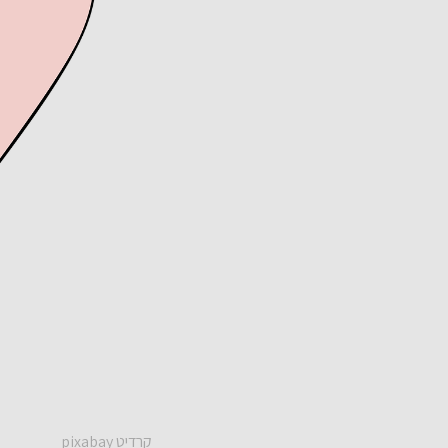
קרדיט pixabay