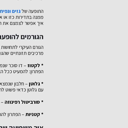
התופעה של
גזים ונפיח
ממנה בתדירות כזו או א
איך אפשר לצמצם את הי
הגורמים להופעת 
הגורם העיקרי לתחושות 
מרכיבים תזונתיים שהגו
* לקטוז
– דו סוכר שנמ
הפתרון: להמעיט ככל הא
* גלוטן
– חלבון שנמצא 
עם גלוטן כדאי פשוט ל
* סורביטול רפינוזה
– ס
* קטניות
– הפתרון להופ
איך משפיעה שתיי