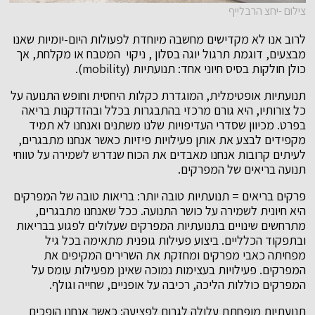
צילום -יחצ הרבלייף
לרוב אנו לא מקדישים מחשבה מיוחדת לפעולות היום-יומיות שאנו
מבצעים, דוגמת תרגול יוגה בסלון , ניקוי המטבח או מקלחת, אך
כולן חולקות בסיס חיוני אחד: תנועתיות (mobility).
תנועתיות אופטימלית, המוגדרת כקלות היחסית וחופש התנועה על
כל צורותיו, היא גורם מרכזי בהתבגרות בכלל ובהזדקנות בריאה
בפרט. מכיוון שסדרי העדיפויות שלנו משתנים ואנחנו לא תמיד
מקפידים לבצע את אותן פעילויות פיזיות כאשר אנחנו מתבגרים,
לעיתים קרובות אנחנו מאבדים את הכוח שנדרש לשמירה על טווחי
תנועה בריאים של המפרקים.
פרקים בריאים = תנועתיות טובה יותר:
בריאות טובה של המפרקים
היא חיונית לשמירה על כושר התנועה. ככל שאנחנו מתבגרים,
מתרחשים שינויים בתנועתיות המפרקים שעלולים לפגוע בבריאות
ובתפקוד הכלליים. ביצוע פעילות גופנית מתאימה בכל גיל
מפחיתה כאבי מפרקים ומחזקת את השרירים המקיפים את
המפרקים. פעילויות בעצימות נמוכה שאינן מפעילות עומס על
המפרקים כוללות הליכה, רכיבה על אופניים, שחייה וגולף.
תנועתיות מופחתת עלולה לגרום לפציעה:
כאשר אנחנו הופכים