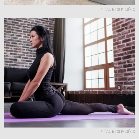
צילום -יחצ הרבלייף
צילום -יחצ הרבלייף