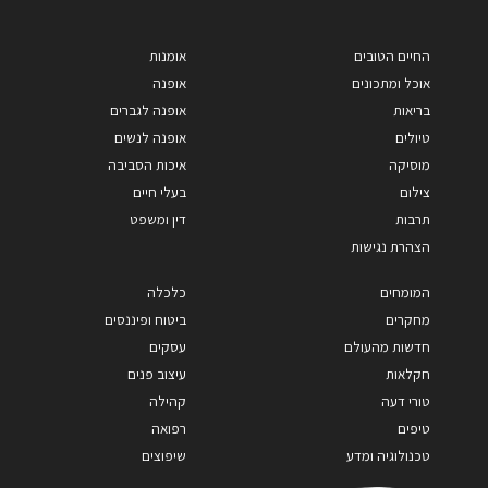
החיים הטובים
אומנות
אוכל ומתכונים
אופנה
בריאות
אופנה לגברים
טיולים
אופנה לנשים
מוסיקה
איכות הסביבה
צילום
בעלי חיים
תרבות
דין ומשפט
הצהרת נגישות
המומחים
כלכלה
מחקרים
ביטוח ופיננסים
חדשות מהעולם
עסקים
חקלאות
עיצוב פנים
טורי דעה
קהילה
טיפים
רפואה
טכנולוגיה ומדע
שיפוצים