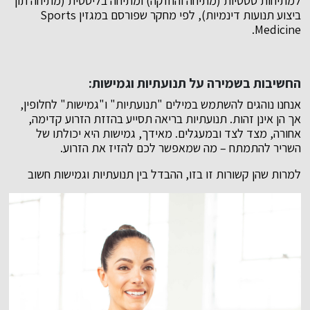
למתיחות סטטיות (מתיחה והחזקה) ומתיחה בליסטית (מתיחה תוך
ביצוע תנועות דינמיות), לפי מחקר שפורסם במגזין Sports
Medicine.
החשיבות בשמירה על תנועתיות וגמישות:
אנחנו נוהגים להשתמש במילים "תנועתיות" ו"גמישות" לחלופין,
אך הן אינן זהות. תנועתיות בריאה תסייע בהזזת הזרוע קדימה,
אחורה, מצד לצד ובמעגלים. מאידך, גמישות היא יכולתו של
השריר להתמתח – מה שמאפשר לכם להזיז את הזרוע.
למרות שהן קשורות זו בזו, ההבדל בין תנועתיות וגמישות חשוב