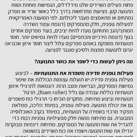
פחות פעילים השרירים שלנו מידלדלים, הגמישות פוחתת וטווח
התנועה קטן. פציעות מתרחשות בדרך כלל כאשר שריר או מפרק
נמתחים או מתאמצים מעבר ליכולתם. לפי המועצה האמריקאית
לפעילות גופנית, חלק מהמפרקים (דוגמת עמוד השדרה
המותני/הגב התחתון) נועדו להיות יציבים, בעוד מפרקים אחרים
בגוף (דוגמת הירכיים והכתפיים) נועדו להיות גמישים יותר. חוסר
תנועתיות מספקת באותם מפרקים עלול ליצור חוסר איזון שכנראה
יגרום לתנועות מפצות ולסיכון מוגבר לפציעה.
מה ניתן לעשות כדי לשפר את כושר התנועה?
פעילות גופנית סדירה משפרת את התנועתיות
– לביצוע
פעילות גופנית סדירה יש תועלות עצומות הכוללות את שיפור
גמישות המפרקים, הבריאות ומצב הרוח. דוגמאות לתרגילי אימון
תנועתיות כוללות עבודה עם גליל (foam roller), תרגול
תנועתיות וביצוע מתיחות. מחקרים הוכיחו כי תרגילי כוח משפרים
גם את יכולת התנועה. פעילות גופנית, במיוחד הליכה, ממלאת
תפקיד מרכזי בשמירה על תנועתיות, במיוחד בקרב האוכלוסייה
המבוגרת. גם מתיחות מהוות חלק מפעילויות גופניות רבות כדי
להגדיל את טווח התנועה של המפרקים. מתיחות דינמיות מבוקרות
יגדילו את טווח התנועה וישפרו את כוח השרירים בהשוואה