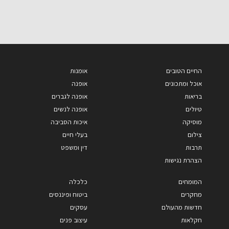
החיים הטובים
אומנות
אוכל ומתכונים
אופנה
בריאות
אופנה לגברים
טיולים
אופנה לנשים
מוסיקה
איכות הסביבה
צילום
בעלי חיים
תרבות
דין ומשפט
הצהרת נגישות
המומחים
כלכלה
מחקרים
ביטוח ופיננסים
חדשות מהעולם
עסקים
חקלאות
עיצוב פנים