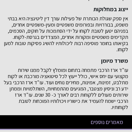
ייצוג במחלוקות
אין ספק שגולת הכותרת של פעילות עורך דין ליטיגציה היא בבתי
משפט, בבוררויות ובפורומים משפטיים ומעין-משפטיים אחרים,
בפניהם יטען לטובת לקוחו על ידי הסתמכות על חוקים, הסכמים,
תקדימים משפטיים ומקורות אחרים, המצדדים בגרסת-לקוחו.
בקיאותו בחומר מוסיפה רבות ליכולותיו להשיג פסיקות טובות למען
לקוחו.
משרד מיומן
עו"ד ארז הרכבי מתמחה בתחום ומומלץ לקבל ממנו שירות
מקצועי עם יחס אישי, כולל ייעוץ לכל סיטואציה מורכבת או לקוח
מתלבט, זמינות, אמינות, מחירים נוחים ועוד. עו"ד ארז הרכבי בעל
ידע רב וניסיון מצטבר, המגיעים מהתמחויות, השתלמויות וממתן
שירותים מעולים ללקוחות רבים לאורך כ- 30 שנים. עו"ד ארז
הרכבי ישמח להעמיד את כישוריו ויכולותיו המוכחות לטובת
לקוחותיו.
מאמרים נוספים