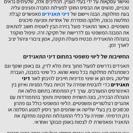
ואישור עסקאות על ידי בעלי העניין. תהליכים אלה, שלעיתים נראים
טכניים, מהווים את הבסיס החוקי לפעילות החברה ומגינים עליה
בעת מחלוקות. הבנה ויישום של
דיני תאגידים
מאפשרים קבלת
החלטות נכונה, חלוקה מוסדרת של אחריות ומניעת סיכונים
משפטיים. כאשר התאגיד פועל בזירה הבין לאומית חשוב להתאים
את המבנה המשפטי גם לדרישות של חקיקה זרה. טיפול מוקפד
בהנהלה התאגידית מבטיח פעולה תקינה, אמון ציבורי וניהול יציב
לאורך זמן.
החשיבות של ליווי משפטי בתחום דיני התאגידים
תאגידים נדרשים לפעול מתוך ציות מלא לדין, גם באופן שוטף וגם
כשמתגלות מחלוקות בכל נושא שהוא. כל שינוי במבנה, העברת
שליטה, גיוס הון או שינוי מדיניות חייבים להיבחן לאור
דיני
תאגידים
כדי להבטיח שמירה על זכויות בעלי המניות ואיזון בין
האינטרסים המעורבים. עורך דין המתמחה בתחום מלווה את
ההנהלה הבכירה, בונה תשתית משפטית ותומך בהתמודדות עם
אתגרים רגולטוריים ומשפטיים. הליווי המשפטי כולל גם פתרון
סכסוכים בין בעלי שליטה או שותפים תוך ניסיון למנוע הסלמה או
נזק תדמיתי. שמירה על כללי ההתנהלות התקינה מחזקת את
התאגיד ומאפשרת לו לצמוח באופן מבוקר ואחראי.