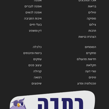
אוכל ומתכונים
אופנה
בריאות
אופנה לגברים
טיולים
אופנה לנשים
מוסיקה
איכות הסביבה
צילום
בעלי חיים
תרבות
דין ומשפט
הצהרת נגישות
המומחים
כלכלה
מחקרים
ביטוח ופיננסים
חדשות מהעולם
עסקים
חקלאות
עיצוב פנים
טורי דעה
קהילה
טיפים
רפואה
טכנולוגיה ומדע
שיפוצים