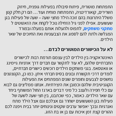
התפתחות מוטורית, פיתוח סיבולת בפעילות גופנית, חיזוק
השרירים, קואורדינציה, התפתחות מוחית ועוד… הם רק חלק קטן
משלל היתרונות בהם זוכה הילד מחצי שעה – שעה של פעילות בגן
שעשועים. אפילו לפני גיל הזחילה נוכל לקחת את הזאטוטים ל
מתקני משחקים
, לתפוס ולהעלות אותם במעלה ובמורד
המגלשה ולתת להם לספוג את הצבעוניות ואת החיוכים של שאר
הילדים.
לא על הכישורים המוטורים לבדם…
האינטראקציה בין הילדים לבין עצמם תורמת רבות לכישורים
החברתיים שלהם, לא עוד לתקשר עם חברים דרך אוזניות גיימינג
או וואטסאפ. בגני משחקים הילדים רוכשים כישורים חברתיים,
לומדים דרכי תקשורת ובונים בסיס חברתי איתן. כמו כן, הקטנטנים
נחשפים לצבעים וחומרים שונים המפתחים את הפעילות
הקוגניטיבית שלהם וכמובן את היצירתיות. אנחנו ממליצים גם לבוא
עם כלי חפירה ולעצב כל מיני דברים בארגז החול המשותף ביחד
עם שאר הילדים. כאמור, כפי שכתבנו, בין חצי שעה לשעה של
פעילות בגן השעשועים ישחרר גם אצלכם וגם אצל הילד מתח
ואנרגיות ובכך יאפשר ערבים שקטים ונינוחים יותר בבית ויפנה לכם
ההורים קצת זמן איכות עם בן או בת הזוג.