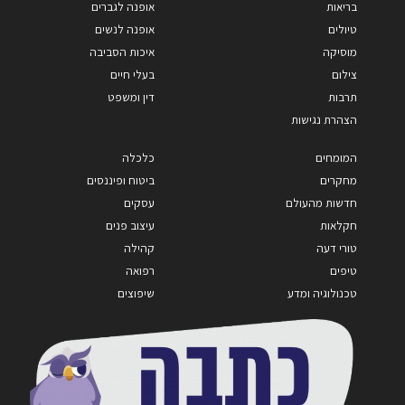
בריאות
אופנה לגברים
טיולים
אופנה לנשים
מוסיקה
איכות הסביבה
צילום
בעלי חיים
תרבות
דין ומשפט
הצהרת נגישות
המומחים
כלכלה
מחקרים
ביטוח ופיננסים
חדשות מהעולם
עסקים
חקלאות
עיצוב פנים
טורי דעה
קהילה
טיפים
רפואה
טכנולוגיה ומדע
שיפוצים