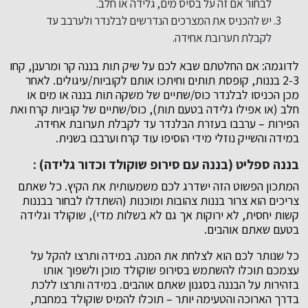
לבחור אם זה על בסיס מים, גלידה או חלב.
יש להכניס את המצרכים הנדרשים לבלנדר ולערבב עד
לקבלת תערובת אחידה.
לדוגמה: אם החלטתם שבא לכם על שיק תות בננה קר ומרענן, קחו
2-3 בננות, קופסת תותים וחיתכו אותם לקוביות/עיגולים. לאחר
מכן הכניסו לבלנדר כוס/שתיים של משקה תות בננה או מים או
חלב (או אפילו גלידה בטעם תות), כוס/שתיים של קוביות קרח ואת
הפירות – ערבבו בעזרת הבלנדר עד לקבלת תערובת אחידה.
במידה והשייק נוזלי מידי הוסיפו עוד קרח וערבבו בשנית.
בננה ספליט (בננה עם סירופ שוקולד וכדור גלידה) :
המתכון הפשוט הזה ישדרג לכם משמעותית את הקיץ. כל שאתם
צריכים הוא צרור בננות צהובות ומוכנות (השתדלו לבחור בבננות
קשות יחסית, לא ירוקות אך גם לא בשלות מדי), שוקולד וגלידה
בטעם שאתם אוהבים.
כל שנותר לכם הוא לצלחת את המנה. במידה ותרצו להקל על
עצמכם תוכלו להשתמש בסירופ שוקולד מוכן ולשפוך אותו
בזהירות על הבננה בסגנון שאתם אוהבים. במידה ותרצו ללכת
בדרך הארוכה והטעימה יותר – תוכלו להמיס שוקולד במחבת,