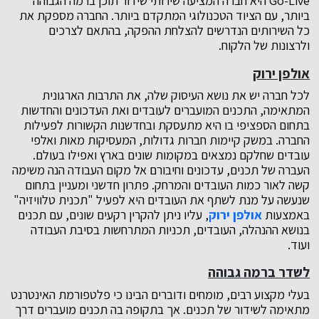
Go-Live היא חברה המציעה שירותי שידור תוכן ברמה הגבוהה
ביותר, עם הציוד הטכנולוגי המתקדם ביותר. החברה מספקת את
כל השירותים הנדרשים להצלחת ההפקה, בהתאם לצרכים
ולרצונות של הלקוח.
אולפן ירוק
לכל חברה יש את נושא העיסוק שלה, את התרבות הארגונית
המתאימה, התכנים המועברים לעובדים ואת העדכונים והחדשות
בתחום הספציפי בו היא מתעסקת ובחדשנות הקשורות לפעילות
החברה. במשק קיימות חברות גדולות, המעסיקות מאות ואלפי
עובדים שחלקם נמצאים במקומות שונים בארץ ואפילו בעולם.
העברה של תכנים, עדכונים וחיבורם אל מקום העבודה הנה משימה
קשה לאור כמות העובדים והמרחק. פתרון חדשני ומעניין בתחום
שנעשה על מנת לשתף את העובדים היא לפעיל "תכנית טלוויזיה"
באמצעות
אולפן ירוק
, עליו ניתן להקרין רקעים שונים, עם תכנים
בנושא ההנהלה, העובדים, תכניות המתרחשות בסיבת העבודה
ועוד.
לשדר ברמה גבוהה
בעלי מקצוע רבים, מומחים ודוברים הבינו כי פלטפורמת האינטרנט
מתאימה לשידור של תכנים. אך בתקופה בה תכנים מועברים דרך