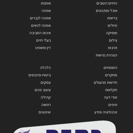
החיים הטובים
אומנות
אוכל ומתכונים
אופנה
בריאות
אופנה לגברים
טיולים
אופנה לנשים
מוסיקה
איכות הסביבה
צילום
בעלי חיים
תרבות
דין ומשפט
הצהרת נגישות
המומחים
כלכלה
מחקרים
ביטוח ופיננסים
חדשות מהעולם
עסקים
חקלאות
עיצוב פנים
טורי דעה
קהילה
טיפים
רפואה
טכנולוגיה ומדע
שיפוצים