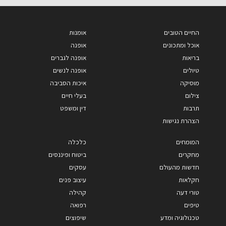
החיים הטובים
אומנות
אוכל ומתכונים
אופנה
בריאות
אופנה לגברים
טיולים
אופנה לנשים
מוסיקה
איכות הסביבה
צילום
בעלי חיים
תרבות
דין ומשפט
הצהרת נגישות
המומחים
כלכלה
מחקרים
ביטוח ופיננסים
חדשות מהעולם
עסקים
חקלאות
עיצוב פנים
טורי דעה
קהילה
טיפים
רפואה
טכנולוגיה ומדע
שיפוצים