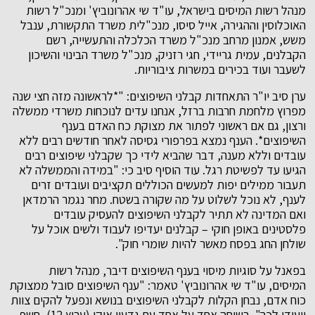
מנהל רשות המיסים בישראל, עו"ד שי אהרונוביץ' ומנכ"ל רשות
האוכלוסין וההגירה, אייל סיסו, מנכ"לית משרד התקשורת, ענבל
משש, אמנון מרחב מנכ"ל משרד הכלכלה והתעשייה, רשם
הקבלנים, עמית גריידי, חגי רזניק, מנכ"ל משרד הבינוי והשיכון
לשעבר ועוד בכירים במשרות ציבוריות.
ערן סיב יו"ר התאחדות קבלני השיפוצים: "*לראשונה מזה חצי שנה
מפרוץ מלחמת חרבות ברזל, אנחנו עדים לנוכחות משרדי ממשלה
ורצון, גם אם ראשוני לפתור את מצוקת כח האדם בענף
השיפוצים*. הענף נמצא בפרפורי גסיסה לאחר חודשים רבים ללא
עובדים וללא מענה, דבר שהביא לידי כך שקבלני שיפוצים רבים
הגיעו עד לפשיטת רגל. עוד הוסיף סיב כי: "במידה והממשלה לא
תעבור ממילים יפות למעשים הכוללים תקציבים ועובדים זרים
לענף, לא נוכל לשלוט על מה שקורה בשטח. מחר נגמר הרמדאן
ואם המדינה לא תתיר לקבלני השיפוצים להעסיק עובדים
פלסטינים באופן חוקי – קבלנים יעדיפו לעבוד ולשים אוכל על
שולחן החג בפסח מאשר להיות שומרי חוק".
בפאנל על סוגיות מיסוי בענף השיפוצים דיבר, מנהל רשות
המיסים, עו"ד שי אהרונוביץ' טאמר: "ענף השיפוצים סובל ממצוקת
כוח אדם, נבחן הקלות לקבלני השיפוצים בנושא ונפעל להקים צוות
ייעודי לכך". בשיחה אחד על אחד עם גדעון אוקו (ערוץ 12), חשף