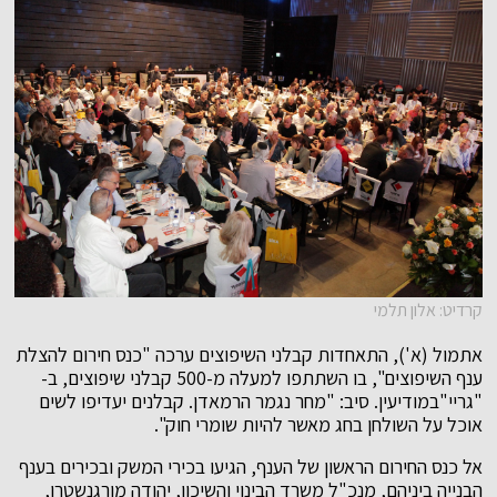
קרדיט: אלון תלמי
אתמול (א'), התאחדות קבלני השיפוצים ערכה "כנס חירום להצלת
ענף השיפוצים", בו השתתפו למעלה מ-500 קבלני שיפוצים, ב-
"גריי"במודיעין. סיב: "מחר נגמר הרמאדן. קבלנים יעדיפו לשים
אוכל על השולחן בחג מאשר להיות שומרי חוק".
אל כנס החירום הראשון של הענף, הגיעו בכירי המשק ובכירים בענף
הבנייה ביניהם, מנכ"ל משרד הבינוי והשיכון, יהודה מורגנשטרן,