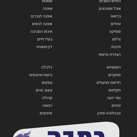
החיים הטובים
אומנות
אוכל ומתכונים
אופנה
בריאות
אופנה לגברים
טיולים
אופנה לנשים
מוסיקה
איכות הסביבה
צילום
בעלי חיים
תרבות
דין ומשפט
הצהרת נגישות
המומחים
כלכלה
מחקרים
ביטוח ופיננסים
חדשות מהעולם
עסקים
חקלאות
עיצוב פנים
טורי דעה
קהילה
טיפים
רפואה
טכנולוגיה ומדע
שיפוצים