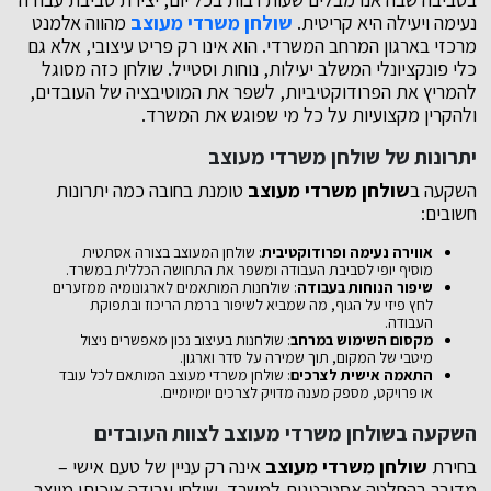
נעימה ויעילה היא קריטית.
שולחן משרדי מעוצב
מהווה אלמנט
מרכזי בארגון המרחב המשרדי. הוא אינו רק פריט עיצובי, אלא גם
כלי פונקציונלי המשלב יעילות, נוחות וסטייל. שולחן כזה מסוגל
להמריץ את הפרודוקטיביות, לשפר את המוטיבציה של העובדים,
ולהקרין מקצועיות על כל מי שפוגש את המשרד.
יתרונות של שולחן משרדי מעוצב
השקעה ב
שולחן משרדי מעוצב
טומנת בחובה כמה יתרונות
חשובים:
אווירה נעימה ופרודוקטיבית
: שולחן המעוצב בצורה אסתטית
מוסיף יופי לסביבת העבודה ומשפר את התחושה הכללית במשרד.
שיפור הנוחות בעבודה
: שולחנות המותאמים לארגונומיה ממזערים
לחץ פיזי על הגוף, מה שמביא לשיפור ברמת הריכוז ובתפוקת
העבודה.
מקסום השימוש במרחב
: שולחנות בעיצוב נכון מאפשרים ניצול
מיטבי של המקום, תוך שמירה על סדר וארגון.
התאמה אישית לצרכים
: שולחן משרדי מעוצב המותאם לכל עובד
או פרויקט, מספק מענה מדויק לצרכים יומיומיים.
השקעה בשולחן משרדי מעוצב לצוות העובדים
בחירת
שולחן משרדי מעוצב
אינה רק עניין של טעם אישי –
מדובר בהחלטה אסטרטגית למשרד. שולחן עבודה איכותי מייצר