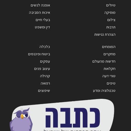
טיולים
אופנה לנשים
מוסיקה
איכות הסביבה
צילום
בעלי חיים
תרבות
דין ומשפט
הצהרת נגישות
המומחים
כלכלה
מחקרים
ביטוח ופיננסים
חדשות מהעולם
עסקים
חקלאות
עיצוב פנים
טורי דעה
קהילה
טיפים
רפואה
טכנולוגיה ומדע
שיפוצים