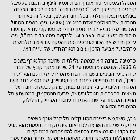
המנהל האמנותי וכוריאוגרף הבית
תמיר גינץ
בהזמנת פסטיבל
קיפריה בקפריסין. מאז "כרמינה בורנה" הפכה לסיפור הצלחה
בינלאומי ומאז הועלתה בכל רחבי העולם, ובכלל זה באירועי
התרבות של האולימפיאדה בביג'ינג (2008). גינץ בשפת המחול
העכשווי שלו מביא לבמה מפגן מחולי אבסטרקטי עם אנקדוטות
סיפוריות משעשעות. באביב 24, לבקשת פסטיבלים בחו"ל, גינץ
עדכן וחידש את הכוריאוגרפיה ואת ההפקה עם עיצוב תלבושות
מרהיב של אביעד הרמן ועיצוב תאורה חדש של שי יהודאי.
כרמינה בורנה
היא קנטטה עלילתית שחיבר קרל אורף בשנים
1935-6. הקנטטה מבוססת על 24 שירים מתוך קובץ של דברי
שירה מימי הביניים בשם זה. הפרוש המילולי של השם הוא "שירי
בוירן", שם זה מתייחס למנזר בנדיקטבויירן, שם נמצא כתב העת
המקורי. הליברית, בלטינית וגרמנית, עוסקת בקשת רחבה של
נושאים: הפכפכות הגורל והעושר, טבעם החמקמק, המתעתע של
החיים, השמחה על שוב האביב ותענוגות השתייה, הזלילה,
ההימורים והתאווה.
גינץ, משתמש ביצירה המוזיקלית של קרל אורף כשטיח
מוזיקלי שמהווה השראה לכוריאוגרפיה מקורית תוססת: הוא מניע
את רקדניו הוירטואוזים בהתאם להתפתחות המוזיקלית
להתהוללות במשחקי חיזור, תשוקה וארוטיקה. מתוך הנשף עטור