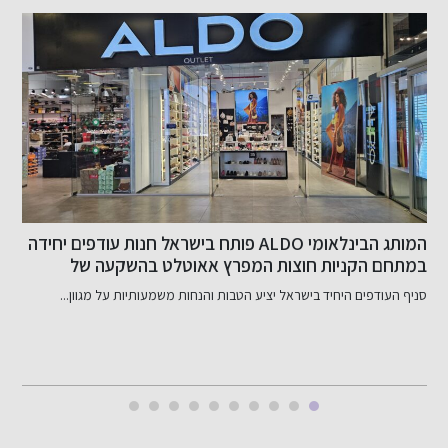
המותג הבינלאומי ALDO פותח בישראל חנות עודפים יחידה
במתחם הקניות חוצות המפרץ אאוטלט בהשקעה של
ב
כ-800 אלף שקל
סניף העודפים היחיד בישראל יציע הטבות והנחות משמעותיות על מגוון...
ב