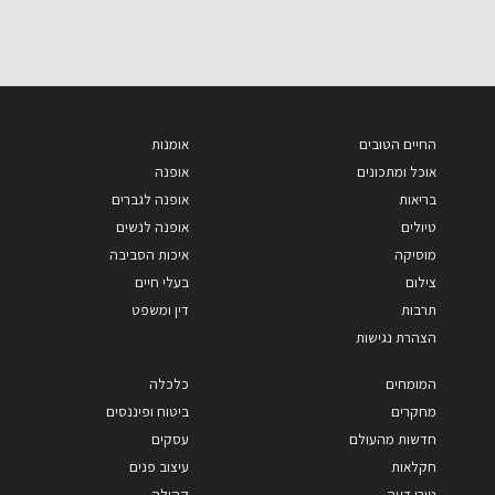
החיים הטובים
אומנות
אוכל ומתכונים
אופנה
בריאות
אופנה לגברים
טיולים
אופנה לנשים
מוסיקה
איכות הסביבה
צילום
בעלי חיים
תרבות
דין ומשפט
הצהרת נגישות
המומחים
כלכלה
מחקרים
ביטוח ופיננסים
חדשות מהעולם
עסקים
חקלאות
עיצוב פנים
טורי דעה
קהילה