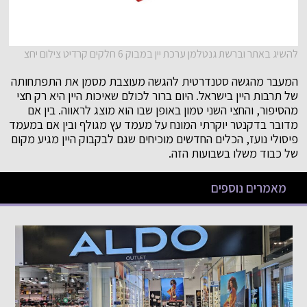
להשיג באתר וברשת גנטלמן ערכת יין במבוק 6 חלקים קרדיט צילום יחצ
המעבר מהגשה סטנדרטית להגשה מעוצבת מסמן את התפתחותה
של תרבות היין בישראל. היום ברור לכולם שאיכות היין היא רק חצי
מהסיפור, והחצי השני טמון באופן שבו הוא מוצג לראווה. בין אם
מדובר בדקנטר יוקרתי המונח על מעמד עץ מגולף ובין אם במעמד
פיסולי נועז, הכלים החדשים מוכיחים שגם לבקבוק היין מגיע מקום
של כבוד משלו בשבועות הזה.
מאמרים נוספים