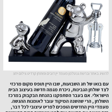
להשיג באתר וברשת גנטלמן מעמד יין דובים ופותחן קרדיט צילום יחצ
עם בואו של חג השבועות, שבו היין תופס מקום מרכזי
לצד שולחן הגבינות, ניכרת מגמה חדשה בעיצוב הבית
הישראלי. אם בעבר הסתפקנו בהנחת הבקבוק במרכז
השולחן , הרי שהשנה המיקוד עובר לאומנות ההגשה.
מעמדי היין החדשים הופכים לפריט עיצובי לכל דבר,