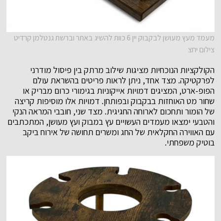
מעמד מעץ מעושן לבקבוק יין 6 כוות להשיג באתר וברשת גנטלמן קרדיט
צילום יחצ
הקולקציות הנוכחיות מציגות שילוב מרתק בין פיסול מודרני
לפרקטיקה. מצד אחד, ניתן לראות פריטים בהשראת עולם
הפופ-ארט, המציגים דמויות אייקוניות בגימורי כרום מבריק או
שחור מט האוחזות בבקבוק ובפותחן. דמויות אלו מוסיפות קריצה
של הומור ותחכום לארוחה החגיגית. מצד שני, חובבי המראה הנקי
והטבעי ימצאו מעמדים העשויים עץ במבוק ועץ מעושן, המתכתבים
עם האווירה החקלאית של החג ומשרים תחושה של אירוח ביקב
בוטיק משפחתי.