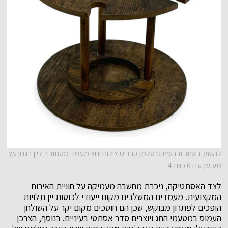
להשיג באתר וברשת גנטלמן קרדיט צילום יחצ מעמד מסתובב ליין בגנון עץ
מעושן עם 6 כוות 4
לצד האסתטיקה, ניכרת מחשבה מעמיקה על חוויית האירוח
המקצועית. מעמדים המשלבים מקום ייעודי לכוסות יין תלויות
הופכים לפתרון מבוקש, שכן הם חוסכים מקום יקר על השולחן
העמוס במטעמי החג ויוצרים סדר אסתטי בעיניים. בנוסף, הצרכן