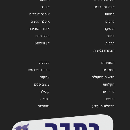
אוכל ומתכונים
אופנה
בריאות
אופנה לגברים
טיולים
אופנה לנשים
מוסיקה
איכות הסביבה
צילום
בעלי חיים
תרבות
דין ומשפט
הצהרת נגישות
המומחים
כלכלה
מחקרים
ביטוח ופיננסים
חדשות מהעולם
עסקים
חקלאות
עיצוב פנים
טורי דעה
קהילה
טיפים
רפואה
טכנולוגיה ומדע
שיפוצים