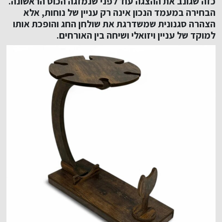
כזה שגונב את ההצגה עוד לפני שנמזגה הכוס הראשונה.
הבחירה במעמד הנכון אינה רק עניין של נוחות, אלא
הצהרה סגנונית שמשדרגת את שולחן החג והופכת אותו
למוקד של עניין ויזואלי ושיחה בין האורחים.