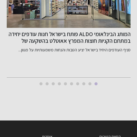
המותג הבינלאומי ALDO פותח בישראל חנות עודפים יחידה
במתחם הקניות חוצות המפרץ אאוטלט בהשקעה של
ב
כ-800 אלף שקל
סניף העודפים היחיד בישראל יציע הטבות והנחות משמעותיות על מגוון...
ב
החיים הטובים
אומנות