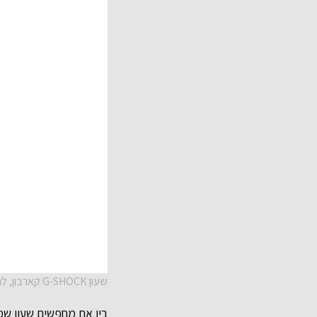
שעון G-SHOCK קארבון, להשיג בחנויות השעונים המובחרות ואתר היבואן הבלעדי טי אנד איי, יחצ חול
בין אם מחפשים שעון שמ