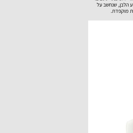
ע הלבן, שנחשב על
ית מוקפדת.