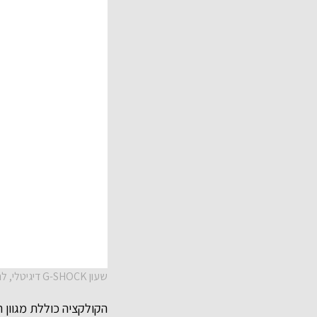
שעון G-SHOCK דיגיטלי, להשיג בחנויות השעונים המובחרות ואתר היבואן הבלעדי טי אנד איי, יחצ חול
הקולקציה כוללת מגוון 