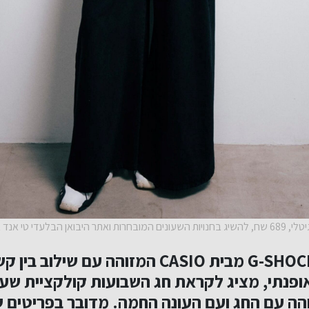
מותג השעונים G-SHOCK מבית CASIO המזוהה עם ש
ופנתי, מציג לקראת חג השבועות קולקציית שעוני
והה עם החג ועם העונה החמה. מדובר בפריטים 