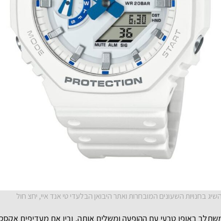
שתלב באופן טבעי עם ההופעה ומשלים אותה, ובין אם מעדיפים אקססור