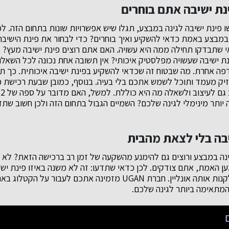
ינת ישיבה אתם בוחרים
פינת ישיבה לגינה במבצע, תגלו שיש אפשרויות שונות בתחום הזה. ל
ה במבצע באמת כדאי להשקיע ואיך בוחרים? כדי לבחור את פינת הישיב
י שתבדקו תחילה ממה היא עשויה. האם אתם רוצים פינת ישיבה מעץ? מ
 ישיבה שעשויה מפלסטיק איכותי? אין תשובה אחת נכונה לכל השאלו
דפה אחרת. מה שבטוח זה שכדאי להשקיע בפינת ישיבה איכותית. כך ת
חזיק מעמד ותוכל לשמש אתכם בלי בעיה. בנוסף, כמובן שבעת רכישת 
יותר מינימלי לגינה שלכם? השמיים הגבול בתחום הזה ולכן חשוב ש
יבה בלי לצאת מהבית
נה במבצע ורוצים גם להימנע מהשקעה של זמן רב ברכישה הזאת? לא ר
מען האמת, אתם צודקים. לכן כדאי שתדעו: זה לא משנה באיזו פינת ישיב
בכל מקרה היום תוכלו לקנות אותה אונליין. חברת UGAN מזמינה אתכם לע
המתאימה ביותר לגינה שלכם.