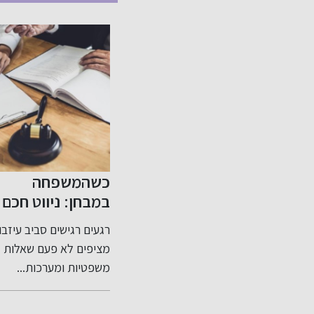
ית -
כשהמשפחה
שיפור האשראי
ושלמת
במבחן: ניווט חכם
שלך בקלות
בסכסוכי ירושה
כית?
רגעים רגישים סביב עיזבון
דירוג אשראי שלי: מה זה
ותכנון צוואה נכון
הם אלמנט
מציפים לא פעם שאלות
ולמה הוא חשוב? דירוג
נלי המיועד
משפטיות ומערכות...
אשראי שלי...