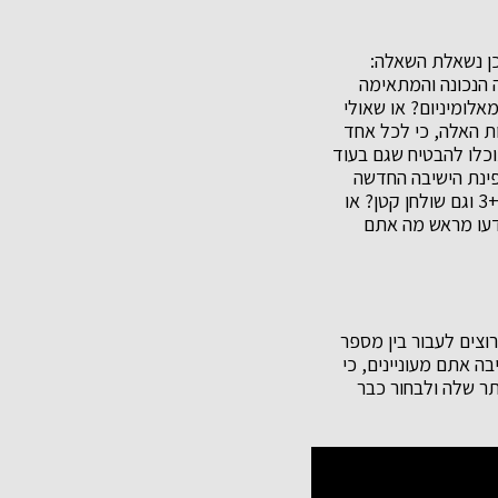
כן נשאלת השאלה:
ה הנכונה והמתאימה
אלומיניום? או שאולי
ת האלה, כי לכל אחד
וכלו להבטיח שגם בעוד
פינת הישיבה החדשה
שלכם כדאי שתשימו לב גם לעיצוב ולשאלה מה היא כוללת. למשל, האם מדובר על ספה של 3+2 וגם שולחן קטן? או
תדעו מראש מה אתם
וצים לעבור בין מספר
ה אתם מעוניינים, כי
בור על הקטלוג באתר שלה ולבחור כבר