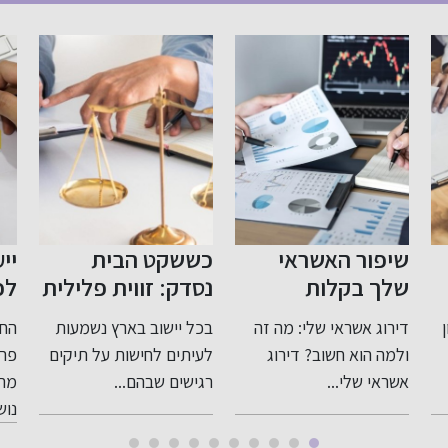
כששקט הבית
ייעוץ לפני פרישה
חצ
נסדק: זווית פלילית
לפנסיה: תכנון חכם
ופ
רגישה ומדויקת
לעתיד בטוח
לק
בכל יישוב בארץ נשמעות
החשיבות של ייעוץ לפני
מו
לעבירות בתוך
לעיתים לחישות על תיקים
פרישה לפנסיה כאשר
המשפחה
רגישים שבהם...
מתקרבים לגיל פרישה,
דג
נושא...