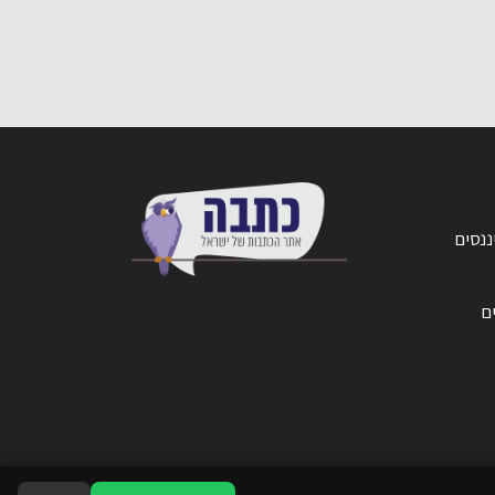
של כ-800 אלף
שקל
ננסים
ים