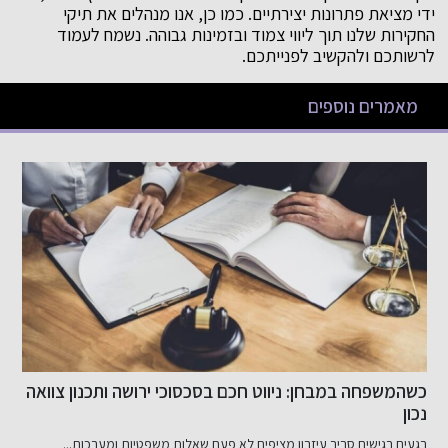
ידי מציאת פתרונות יצירתיים. כמו כן, אנו מנהלים את תיקי
החקירות שלנו תוך ליווי צמוד ובזמינות גבוהה. נשמח לעמוד
לרשותכם ולהקשיב לפנייתכם.
מאמרים נוספים
שיפור האשראי שלך בקלות
כ
ב
דירוג אשראי שלי: מה זה ולמה הוא חשוב? דירוג אשראי שלי...
ב