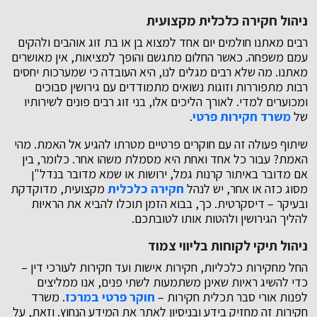
ניהול חקירה כלכלית מקצועית
רבים מאתנו חולמים יום אחד למצוא בן או בת זוג אוהבים ולהקים
עמם משפחה. כאשר החלום מתגשם והופך למציאות, אין מאושרים
מאתנו. מה שלא רבים מגלים לנו, היא העובדה כי שמערכות יחסים
רבות מתפוררות וזוגות נשואים מתמודדים עם גירושין סבוכים
ומכוערים למדי. לאורך הליכים אלו, בני זוג רבים פונים לשירותיו
של
משרד חקירות פרטי
.
שיתוף פעולה זה עם חוקרים פרטיים מטרתו להגיע אל האמת. מהי
האמת? עבור כל אחד ואחת היא מסמלת משהו אחר. כלומר, בין
אם מדובר באיתור קרנות גמל, ירושות או שמא מדובר בנדל"ן
מסוג כזה או אחר, יש לנהל
חקירה כלכלית
מקצועית, מדוקדקת
ובעיקר – דיסקרטית. כך, בבוא הזמן תוכלו להביא את הראיות
להליך הגירושין ולהטות אותו לטובתכם.
ניהול תיקי לקוחות בליווי צמוד
החל מחקירות כלכליות, חקירות אישות ועד חקירות לעורכי דין –
כדי להשיג ראיות שאינן משתמעות לשתי פנים, אנו ממליצים
לפנות אורי סבר תכלית חקירות –
חוקר פרטי במרכז
. משרד
חקירות זה מחזיק בידע ובניסיון לאתר את המידע הנחוץ. וזאת, על