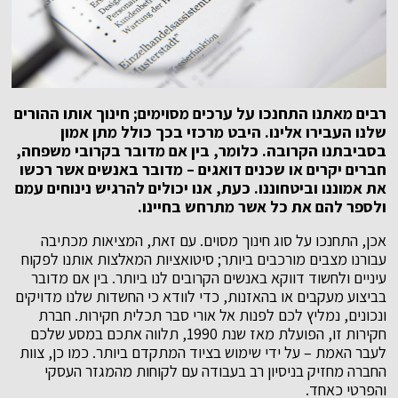
רבים מאתנו התחנכו על ערכים מסוימים
;
חינוך אותו ההורים
שלנו העבירו אלינו. היבט מרכזי בכך כולל מתן אמון
בסביבתנו הקרובה. כלומר, בין אם מדובר בקרובי משפחה,
חברים יקרים או שכנים דואגים – מדובר באנשים אשר רכשו
את אמוננו וביטחוננו. כעת, אנו יכולים להרגיש נינוחים עמם
ולספר להם את כל אשר מתרחש בחיינו.
אכן, התחנכו על סוג חינוך מסוים. עם זאת, המציאות מכתיבה
עבורנו מצבים מורכבים ביותר; סיטואציות המאלצות אותנו לפקוח
עיניים ולחשוד דווקא באנשים הקרובים לנו ביותר. בין אם מדובר
בביצוע מעקבים או בהאזנות, כדי לוודא כי החשדות שלנו מדויקים
ונכונים, נמליץ לכם לפנות אל אורי סבר תכלית חקירות. חברת
חקירות זו, הפועלת מאז שנת 1990, תלווה אתכם במסע שלכם
לעבר האמת – על ידי שימוש בציוד המתקדם ביותר. כמו כן, צוות
החברה מחזיק בניסיון רב בעבודה עם לקוחות מהמגזר העסקי
והפרטי כאחד.