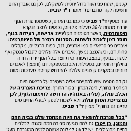
קטנים, שטח פני העור גדול יחסית למשקלם, לכן גם אובדן החום
וחשיפה לקור מוגברים)" אומר
ד"ר שביט.
עוד מוסיף
ד"ר שביט
כי כמו בני האדם, כשטמפרטורת הגוף
יורדת מתחת ל-36 מעלות צלזיוס, נכנסים למצב הנקרא
היפותרמיה,
כאשר הסימנים הקליניים:
אדישות, רעידות בגוף,
חוסר רצון לאכול ולשתות. הסכנות במצב של היפותרמיה:
איברים פריפריאליים כמו אוזניים, זנב, כפות הרגליים, מקבלים
פחות דם, וכשהמצב נמשך, איברים אלה עלולים לסבול מנמק ואף
לנשור. בנוסף, במצב היפותרמי תיווצר בכל הגוף ירידה חדה
בחילוף החומרים, בפעילות הלב ובאספקת דם (וחמצן) לאיברים
חיוניים ובמקרים קיצוניים עלולה להתרחש קריסת מערכות ומוות.
נקודה נוספת שיש להתייחס אליה בשמירה על בריאות חיות
המחמד בחורף,
הינה המזון
"בקור החורף,
צריכת האנרגיה של
הכלב עולה, (עליה באנרגיה הדרושה לחימום הגוף), לכן
גם צריכת המזון עולה
. ולא לשכוח לספק לבעלי החיים מים
טריים גם בחורף" מציין
ד"ר שביט.
"
ככל שנרבה להשאיר את חיות המחמד שלנו בבית החם
והמוגן, כן ייטב!
גם להם מגיעה סביבה חמה ומגנה. לכלבים
החיים מחוץ לבית, יש לדאוג למלונה אטומה למים המוגבהת מעט