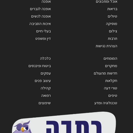
אוכל ומתכונים
אופנה
בריאות
אופנה לגברים
טיולים
אופנה לנשים
מוסיקה
איכות הסביבה
צילום
בעלי חיים
תרבות
דין ומשפט
הצהרת נגישות
המומחים
כלכלה
מחקרים
ביטוח ופיננסים
חדשות מהעולם
עסקים
חקלאות
עיצוב פנים
טורי דעה
קהילה
טיפים
רפואה
טכנולוגיה ומדע
שיפוצים