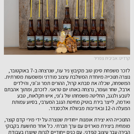
קרדיט: אביבית צפריר
לזכר משפחת סימן טוב מקיבוץ ניר עוז, שנרצחה ב-7 באוקטובר,
נוצרה חנוכייה מיוחדת המשלבת עיצוב מודרני ומשמעות מסורתית.
המשפחה, שכלה את סבתא קרול, ההורים תמר וג'וני, והילדים
ארבל, שחר ועומר, נרצחה באותו יום טראגי. לזכרם, ומתוך אהבתם
לטבע ולנגב, החליטה משפחתו של ג'וני, איש חקלאות, טבע
ואדמה, לייצר בירת בוטיק מחיטת הנגב המערבי, בסיוע עמותת
המעלה ה-12 ובאדיבות מבשלת אלכסנדר.
החנוכייה היא יצירת אומנות ייחודית שנוצרה על ידי מירי קדם קוצר,
מומחית ביצירת מארזים עם ערך חברתי. כל אחד מתשעת בקבוקי
הבירה עבר עיצוב קפדני, עם כנים ייחודיים לנרות שיוצרו בעבודת