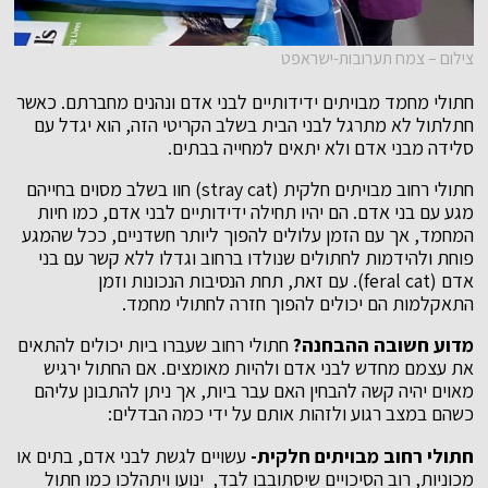
צילום – צמח תערובות-ישראפט
חתולי מחמד מבויתים ידידותיים לבני אדם ונהנים מחברתם. כאשר
חתלתול לא מתרגל לבני הבית בשלב הקריטי הזה, הוא יגדל עם
סלידה מבני אדם ולא יתאים למחייה בבתים.
חתולי רחוב מבויתים חלקית (stray cat) חוו בשלב מסוים בחייהם
מגע עם בני אדם. הם יהיו תחילה ידידותיים לבני אדם, כמו חיות
המחמד, אך עם הזמן עלולים להפוך ליותר חשדניים, ככל שהמגע
פוחת ולהידמות לחתולים שנולדו ברחוב וגדלו ללא קשר עם בני
אדם (feral cat). עם זאת, תחת הנסיבות הנכונות וזמן
התאקלמות הם יכולים להפוך חזרה לחתולי מחמד.
מדוע חשובה ההבחנה?
חתולי רחוב שעברו ביות יכולים להתאים
את עצמם מחדש לבני אדם ולהיות מאומצים. אם החתול ירגיש
מאוים יהיה קשה להבחין האם עבר ביות, אך ניתן להתבונן עליהם
כשהם במצב רגוע ולזהות אותם על ידי
כמה הבדלים:
חתולי רחוב מבויתים חלקית-
עשויים לגשת לבני אדם, בתים או
מכוניות, רוב הסיכויים שיסתובבו לבד, ינועו ויתהלכו כמו חתול