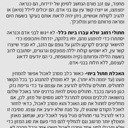
מחמד, עם זנב מורם הנחשב לסימן של ידידות, הם כנראה
ימצמצו, או ייצרו קשר עין עם בני אדם. הם יכולים ליילל (מיאו) או
להגיב לקולות אנושיים, ניתן יהיה לראות אותם בעיקר בשעות היום
ומראה פרוותם פרוע ומלוכלך.
חתולי רחוב שלא עברו ביות כלל-
לא ייגשו לבני אדם וכנראה
יסתתרו כדי להימנע מהם, יחיו בלהקה, יזדחלו ויתכופפו כדי
להישאר קרובים לקרקע ולהגן על גופם עם הזנב, לא סביר שייצרו
קשר עין, לא ישמיעו קולות יללה מפונקים וגרגורים, יסתובבו לרוב
בשעות הלילה ופרוותם נקייה ומטופחת, כי הם יודעים לדאוג
לעצמם, ללא תלות בבני-אדם.
האכלת חתול ביתי-
כאשר כלב מסרב לאכול אפשר להמתין
מעט (עד יממה ולא יותר). אך לא מומלץ להתנהג כך בכל הקשור
לחתולים. חתולים עלולים להרעיב את עצמם עד כדי גרימת נזק
כגון פגיעה בכבד. חתולים נוטים להיות בררנים יותר באוכל שלהם
בהשוואה לכלבים ונוטים להתרגל לסוג מסוים של מזון. לכן, אם
מחליפים לחתול את סוג האוכל והוא מסרב לאכול, כדאי לחזור
לאוכל הקודם שהוגש לו, על מנת שלא ירעיב את עצמו. מסיבה זו
כדאי להרגיל גורי חתולים מגיל צעיר לאוכל יבש, שנחשב מאוזן
ומומלץ יותר מרטוב וגם להחליף להם מדי פעם את סוג המזון כדי
שלא יתרגלו לסוג אחד ויסרבו לאכול משהו אחר
ובכל מקרה לא