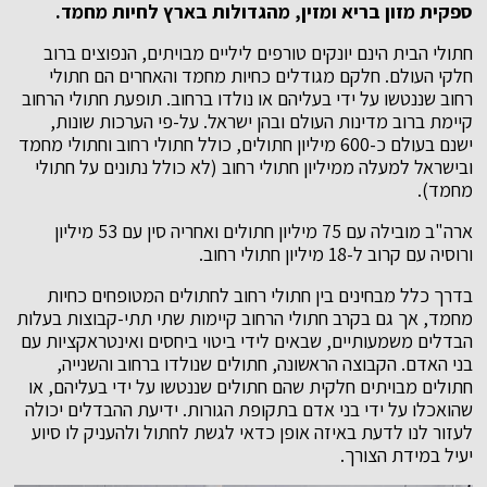
ספקית מזון בריא ומזין, מהגדולות בארץ לחיות מחמד.
חתולי הבית הינם יונקים טורפים ליליים מבויתים, הנפוצים ברוב
חלקי העולם. חלקם מגודלים
כחיות מחמד והאחרים הם חתולי
רחוב שננטשו על ידי בעליהם או נולדו ברחוב.
תופעת חתולי הרחוב
קיימת ברוב מדינות העולם ובהן ישראל. על-פי הערכות שונות,
ישנם בעולם כ-600 מיליון חתולים, כולל חתולי רחוב וחתולי מחמד
ובישראל למעלה
ממיליון חתולי רחוב
(לא כולל נתונים על חתולי
מחמד).
ארה"ב מובילה עם 75 מיליון חתולים ואחריה סין עם 53 מיליון
ורוסיה עם קרוב ל-18 מיליון חתולי רחוב.
בדרך כלל מבחינים בין חתולי רחוב לחתולים המטופחים כחיות
מחמד, אך גם בקרב חתולי הרחוב קיימות שתי תתי-קבוצות בעלות
הבדלים משמעותיים, שבאים לידי ביטוי ביחסים ואינטראקציות עם
בני האדם. הקבוצה הראשונה, חתולים שנולדו ברחוב והשנייה,
חתולים מבויתים חלקית שהם חתולים שננטשו על ידי בעליהם, או
שהואכלו על ידי בני אדם בתקופת הגורות. ידיעת ההבדלים יכולה
לעזור לנו לדעת באיזה אופן כדאי לגשת לחתול ולהעניק לו סיוע
יעיל במידת הצורך.