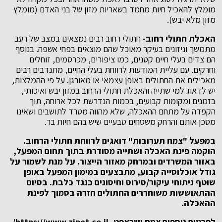
מומלץ להאכיל חיות מחמד בשאריות מזון של בני האדם (מומלץ
מזון מלא יבש).
האכלת חתולי רחוב-
חתולי רחוב רבים נמצאים במצב של רעב
מתמשך וניזונים בעיקר מאוכל שהם מוצאים בפחי אשפה. בנוסף
הם צדים בעלי חיים קטנים, כמו ציפורים, מכרסמים, זוחלים
וחרקים. עם עליית המודעות לרווחת בעלי החיים, מתנדבים רבים
מאכילים את החתולים באופן עצמאי או מאורגן. על פי ההמלצות,
יש לדאוג למי שתייה והאכלת חתולי הרחוב במזון יבש ואיכותי,
בזמנים ומקומות קבועים, בכמות הנדרשת לכל ארוחה, תוך
הקפדה על מתחם ההאכלה, שלא מהווה מטרד לתושבים ושאינו
מסכן אותם והרחק משטחים טבעיים שיש בהם חיות בר.
במפעל "צמח תערובות" דואגים לרווחת חתולי הרחוב.
הוקמה פינת האכלה ושתייה מסודרת בתוך תחום המפעל,
באזור המשרדים ובמרחק מאזור הייצור. על מנת לשמור על
גודל אוכלוסייה קבוע, מתבצעים במימון המפעל באופן
שוטף ניתוחי עיקור/סירוס וחיסונים כנגד כלבת. בסיום
ההתאוששות משוחררים החתולים חזרה בסמוך לפינת
ההאכלה.
לפרטים נוספים צמח ישראפט- https://www.zipet.co.il/