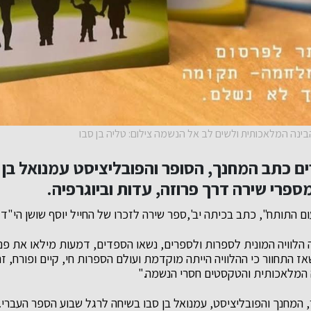
ינה המלאכותית ולשים לב אל הנשמה צילום: טליה בן סבו
ם כתב המחנך, הסופר והפובליציסט עמנואל בן 
מספרי שירה דרך פרוזה, עדות וביוגרפיה.
ם התותח", כתב בכיתה יב',ספר שירה לזכרו של החייל יוסף שושן הי"ד 
 הלוויה המונית לספרות ולספרים, נשאו הספדים, דמעות מילאו את פני
 התחוור כי ההלוויה הייתה מוקדמת ועולם הספרות חי, קיים ופורח, ז
 המלאכותית והטקסטים חסרי הנשמה."
 המחנך והפובליציסט, עמנואל בן סבו בשיחה לרגל שבוע הספר העברי.