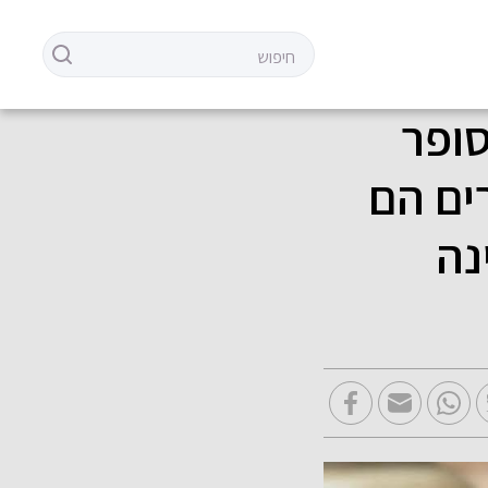
סופר
ים הם
נה