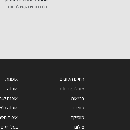
 ספר
במתחם הקניות
Feel th
דגם חדש המשלב את...
משמעותיות על מגוון...
חוצות המפרץ
אאוטלט בהשקעה
של כ-800 אלף
שקל
החיים הטובים
אומנות
אוכל ומתכונים
אופנה
בריאות
אופנה לגב
טיולים
אופנה לנש
מוסיקה
איכות הסב
צילום
בעלי חיים