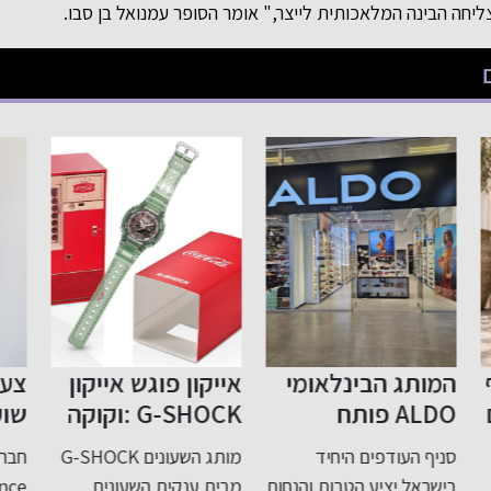
יחה הבינה המלאכותית לייצר," אומר הסופר עמנואל בן סבו.
אייקון פוגש אייקון
צעד נוסף בפתיחת
הפ
G-SHOCK :וקוקה
שוק התשלומים
קולה בשיתוף
בישראל לתחרות
תמ
מותג השעונים G-SHOCK
חברת WorldCom
בים
פעולה במהדורה
אח
ות
מבית ענקית השעונים
Finance קיבלה רישיון
בפי