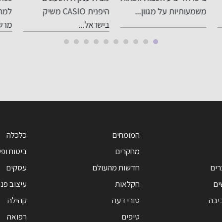
סופר מוגבלת
הג
היפנית CASIO משיק
למתן שירותי תשלום
לאח
רמ
בישראל...
מרשות ניירות...
ומ
בי
המומחים
כלכלה
מחקרים
ביטוח ופי
רים
חדשות מהעולם
עסקים
ים
חקלאות
עיצוב פנ
יבה
טורי דעה
קהילה
טיפים
רפואה