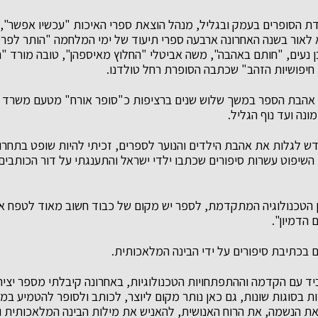
גודת הסופרים בעמק ובגליל, מנהל הוצאת ספרי האיכות "עכשיו אפשר",
 לאור בשנה האחרונה ארבעה ספרי תיעוד של ימי המלחמה "הותר לפרסו
בן נעים, "חותם באהבה", משה אביטלי "החלוץ מאיספהן", טובה מורד "ה
י חיפושיות הזהב" שכתבה הסופרת רחל טולדנו.
ת אהבת הספר במשך שלוש שנים ברציפות כ"סופר אורח" מטעם משרד ה
נה ועד נוף הגליל.
 לגלות את אהבת הילדים והנוער לספרים, זכיתי להיות שופט בתחרו
שיפוט עשרות סיפורים שכתבו ילדי ישראל והתענגתי על דור הכותבים
 הטכנולוגיה המתקדמת, לספר יש מקום של כבוד חשוב מאוד לטפח א
 הדמיון".
בכתיבת סיפורים על ידי הבינה המלאכותית.
יד עם הקדמה וההתפתחויות הטכנולוגיות, באחרונה קיבלתי מספר יציר
ת בסוגות שונות, גם כאן נותר מקום ליוצר, לכותב ולסופר להטמיע במי
 הנשמה, את הרוח האנושית, להאניש את מילות הבינה המלאכותית ול