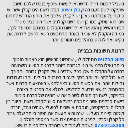
בשביל לקנות דירה חדשה או לעשות שיפוץ בנכס שלכם חשוב
שתיקחו לשם העבודה
קבלן רשום
. קבלן רשום הינו קבלן אשר יש
פיקוח על עבודתו ושאכן יש לקבלן שלכם את הידע הנדרש לתחום
שבו הוא עוסק, כמו כן ישנו רשם קבלנים אשר הינו נציג משרד
הבינוי והשיכון והוא אחראי לרישום הקבלנים בפנקס המיועד לכך,
במידה והקבלן לא עומד באחד מהתנאים רשאי הרשם לדחות את
בקשו ואף לנקוט בתהליכים חמורים יותר.
דרגות חשובות בבנייה
סיווג קבלנים
מתחלק ל5, שהסיווג הראשון הוא כאמור הנמוך
ביותר ואילו החמישי הינו הגבוהה ביותר לדרגות הסיווג משמעות
רחבה על הקבלנים שכן ככל שהדירוג של הקבלן גבוהה יותר כך
הוא יכול להרוויח יותר כסף ולעבוד במבנים גדולים יותר ובעבודות
גדולות יותר. את בקשות הסיווג רצוי להגיש באמצעות חברות אשר
מתמחות בנושא ויודעות להדגיש ולמלא את הפרטים בצורה
מדויקת, לשם כך תוכלו לשכור את שירותיה של חברת קומות
רישום קבלנים אשר מתמחה בהעלאת סיווג לקבלן רשום, תיווך בין
קבלנים ופרויקטים, הנפקת אישורים לפועלי שטחים ועוד, חברת
קומות קיימת מעל 15 שנה והיא תעשה את הטוב ביותר שלה עבור
כל קבלן וקבלן. לפרטים נוספים צרו קשר במספר הטלפון:
073-2158309
ונשמח לעמוד לשירותכם בכל פנייה בנושא.