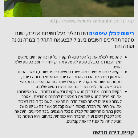
קרדיט https://www.rishum-kablanim.co.il
רישום קבלן שיפוצים
הינו תהליך בעל חשיבות אדירה, ישנם
מספר תהליכים חשובים בשביל לבצע את התהליך בצורה נכונה
וטובה והם:
להקפיד למלא את כל הפרטים- להקפיד על עדכון הפרטים מלאים
שלך ועבודתך כקבלן, טופס לא מלא או ריק יוחזר וייחשב כטופס שלא
הוגש.
בקשה לסיווג או שינוי סיווג- ישנם חמישה סיווגים שונים, כאשר הסיווג
הראשון מייצג את הדרכה הנמוכה ביותר והחמישי הגבוהה ביותר,
תקנות הרישום של הקבלנים הן אלו שקובעות את הסיווג המקצועי
והכספי של הקבלנים כמו כן גם את דרגת הסיווג שלהם.
בקשה חוזרת- אם קבלן הגיש בקשה ובקשתו נדחתה, יש באפשרותו
את האופציה להגיש שוב את המסמכים לבחינה מחודשת, יצטרכו
לעבור 60 ימים לאחר מועד הדחייה הראשון. לשם כך תוכלו לשכור
את שירותיה של חברת קומות רישום קבלנים אשר לה 15 שנים של
ניסיון בתחום הרישום של קבלנים בכל הענפים ובכל הסיווגים, העלאה
סיווג לקבלן רשום ועוד, החברה היא מומחית בתחום והיא תעשה כל
שביכולתה על מנת לדאוג לקבלנים.
קניית דירה חדשה