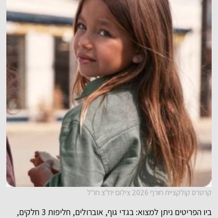
קרטרס קולקציית חורף 2026 צילום יח"צ חו"ל
ביו הפריטים ניתן למצוא: בגדי גוף, אוברולים, חליפות 3 חלקים,