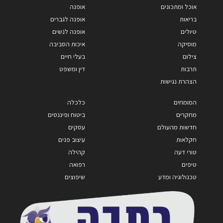
אוכל ומתכונים
אופנה
בריאות
אופנה לגברים
טיולים
אופנה לנשים
מוסיקה
איכות הסביבה
צילום
בעלי חיים
תרבות
דין ומשפט
הצהרת נגישות
המומחים
כלכלה
מחקרים
ביטוח ופיננסים
חדשות מהעולם
עסקים
חקלאות
עיצוב פנים
טורי דעה
קהילה
טיפים
רפואה
טכנולוגיה ומדע
שיפוצים