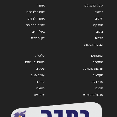
אוכל ומתכונים
אופנה
בריאות
אופנה לגברים
טיולים
אופנה לנשים
מוסיקה
איכות הסביבה
צילום
בעלי חיים
תרבות
דין ומשפט
הצהרת נגישות
המומחים
כלכלה
מחקרים
ביטוח ופיננסים
חדשות מהעולם
עסקים
חקלאות
עיצוב פנים
טורי דעה
קהילה
טיפים
רפואה
טכנולוגיה ומדע
שיפוצים