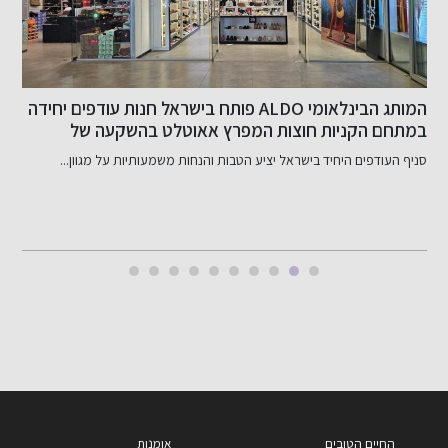
המותג הבינלאומי ALDO פותח בישראל חנות עודפים יחידה
במתחם הקניות חוצות המפרץ אאוטלט בהשקעה של
ב
כ-800 אלף שקל
סניף העודפים היחיד בישראל יציע הטבות והנחות משמעותיות על מגוון...
ב
החיים הטובים
אומנות