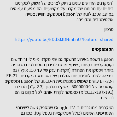
״המקרנים החדשים עונים בדיוק לצרכים של השוק למקרנים
ביתיים עם תכונות של מקרני על מקצועיים. הם מגיעים עמוסים
במיטב הטכנולוגיה של Epson ומספקים חוויית צפייה
אולטימטבית ומקיפה״.
סרטון
https://youtu.be/EDdSMDNmLnU?feature=shared
ה
קומפקטים
Epson חשפה באירוע ההשקה גם שני מקרני מיני לייזר חדשים
וקומפקטיים במיוחד, שיתאימו גם לדירת הסטודנטים הצפופה
ביותר ויספקו את הסחורה (הקרנות ענק של עד 150 אינץ׳) גם
ביציאה לגינה לחגיגת יום ההולדת של הסבתא. המקרנים, EF-21
ו-EF-22 עושים שימוש בטכנולוגיית ה-3LCD של Epson ומספקים
קונטרסט של 5000000:1. משקלם הנמוך (2.3 ק״ג) וגודלם
(113x197x191מ״מ) מאפשר לקחת אותם לכל מקום בו הם
נדרשים.
המקרנים מתוגברים ב- Google TV שמספק גישה לשירותי
הסטרימינג השונים (כולל אפליקציית נטפליקס), כמו גם