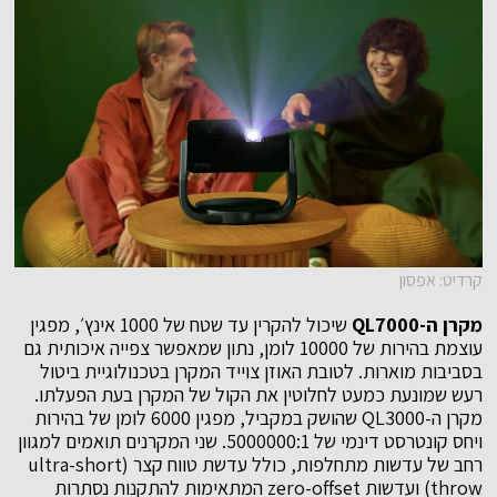
קרדיט: אפסון
מקרן ה-
QL7000
שיכול להקרין עד שטח של 1000 אינץ׳, מפגין
עוצמת בהירות של 10000 לומן, נתון שמאפשר צפייה איכותית גם
בסביבות מוארות. לטובת האוזן צוייד המקרן בטכנולוגיית ביטול
רעש שמונעת כמעט לחלוטין את הקול של המקרן בעת הפעלתו.
מקרן ה-QL3000 שהושק במקביל, מפגין 6000 לומן של בהירות
ויחס קונטרסט דינמי של 5000000:1. שני המקרנים תואמים למגוון
רחב של עדשות מתחלפות, כולל עדשת טווח קצר (ultra-short
throw) ועדשות zero-offset המתאימות להתקנות נסתרות