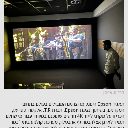
קרדיט: אפסון
תאגיד Epson היפני, מהיצרנים המובילים בעולם בתחום
המקרנים, בשיתוף נציגת Epson, חברת T.R. אלקטרו סטריאו,
הכריזו על מקרני לייזר 4K חדשים שתוכננו במיוחד עבור מי שחלם
תמיד לארגן אצלו במרתףֿ או בסלון, מערכת קולנוע ביתי ״כמו
בסרטים״. הדגמים החדשים מיועדים למי שחוויית הקולנוע הביתי