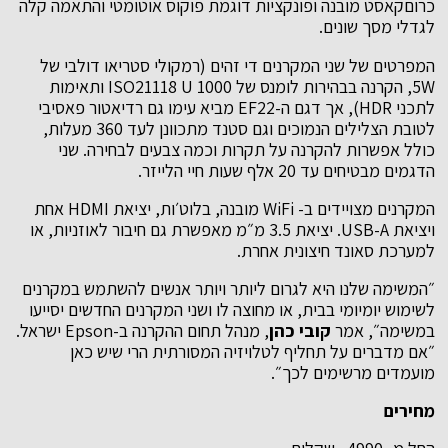
כרוםקאסט מובנה ופונקציות דוגמת פוקוס אוטומטי והתאמה קלה
לגדלי מסך שונים.
המפרטים של שני המקרנים די זהים (רמקולי סטריאו דולבי של
5W, הקרנה בבהירות לומנס של 1000 ISO21118 U ותאימות
לתכני HDR), אך דגם ה-EF22 מביא עימו גם רדיאטור פאסיבי
לטובת הצלילים הנמוכים וגם סטנד מתכוונן לעד 360 מעלות,
כולל אפשרות להקרנה על תקרות וכמה צבעים לבחירה. שני
הדגמים מבטיחים עד 20 אלף שעות חיי הלייזר.
המקרנים מצויידים ב- WiFi מובנה, בלוט׳ות, יציאת HDMI אחת
ויציאת USB-A. יציאת 3.5 מ״מ מאפשרת גם חיבור לאוזניות, או
למערכת סאונד חיצונית אחרת.
״המשימה שלנו היא לגרום ליותר ויותר אנשים להשתמש במקרנים
לשימוש יומיומי בבית, או מחוצה לו ושני המקרנים החדשים יסייעו
במשימה״, אמר
קובי כהן
, מנהל תחום ההקרנה ב-Epson ישראל.
״אם מדברים על תחליף לטלויזיה המסורתית הרי שיש כאן
מועמדים מרשימים לכך״.
מחירים