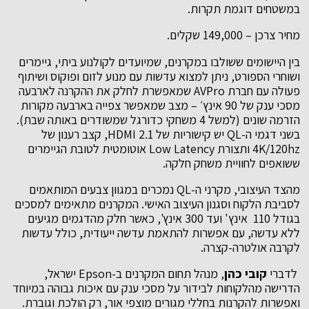
במשטחים דוגמת תקרות.
מחיר צרכן – 149,000 שקלים.
בין היישומים ששולבו במקרנים, שמיועדים לקולנוע ביתי, גיימרים
ושוחרי הספורט, ניתן למצוא עדשות עם מנוע לזום ופוקוס ושיתוף
פעולה עם חברת AVPro שמאפשרת לחלק את ההקרנה לארבעה
מסכי ענק של 90 אינץ׳ – מצב שמאפשר צפייה בארבעה מקורות
הזרמה שונים (למשל 4 משחקי כדורגל שמשודרים באותה שבת).
בשני דגמי ה-QL יש קישוריות של HDMI 2.1, קצב רענון של
4K/120hz ותצורת Low Latency אוטומטית לטובת הגיימרים
ששואפים לחוויית משחק חלקה.
מהצד העיצובי, מקרני ה-QL נמכרים במגוון צבעים המותאמים
לסביבת הלקוח וסגנון העיצוב האישי. המקרנים מתאימים למסכים
בגודל 110 אינץ' ועד 300 אינץ', כאשר חלק מהדגמים מגיעים
ללא עדשה, עם אפשרות להתאמת עדשה ייעודית, כולל עדשות
לקרבה אולטרה-קצרה.
לדברי
קובי כהן
, מנהל תחום המקרנים ב-Epson ישראל,
הדרישה מהלקוחות לבידור על מסכי ענק עם איכות גבוהה במיוחד
ואפשרות להקרנות בחללי מגורים מוצפי אור, רק הולכת וגוברת.