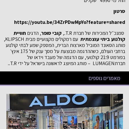
החל מ- 4990 שקלים
סרטון
https://youtu.be/34ZrPDwMpYo?feature=shared
סמנכ״ל המכירות של חברת T.R.,
קובי סופר
, הדגים
חוויית
קולנוע ביתי עוצמתית
עם רמקולים מקצועיים מבית KLIPSCH,
מותג הסאונד המוביל מארצות הברית, המספק שמע לבתי קולנוע
ברחבי העולם, כשההדגמה מבוצעת על מסך ענק של 175 אינץ׳
בפורמט 21:9 קולנועי, עם הדגמה של מעבד וידאו של
חברתLUMAGEN – מותג המיוצג לראשונה בישראל על ידי T.R..
מאמרים נוספים