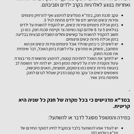
ואחריות בנוגע לאלרגיות בקרב ילדים וסביבתם.
עקב סכנת חנק, במד"א ממליצים להימנע ואף להרחיק פיצוחים
ופירות יבשים מהישג ידם של ילדים מתחת לגיל 5.
בזמן אכילת פיצוחים ופירות יבשים, יש להקפיד להשגיח על ילדים
בגילאים 5 עד 8 שלהם קנה נשימה צר וקיימת סכנת חנק. כמו כן
חשוב להקפיד להשגיח על קשישים וחולים הסובלים מבעיות בבליעה
בזמן אכילת פירות יבשים ופיצוחים.
יש לשים לב כי בזמן שהילד אוכל פיצוחים ופירות יבשים אין הוא
מסתובב, משחק או מתרוצץ. עליו לשבת בזמן האוכל, דבר שיפחית
את סכנת החנק.
יש לחתוך את האוכל לחתיכות קטנות, להימנע מהשארת פרי בצורת
עיגול והקפדה יתרה על לעיסת המזון היטב. יש לתת יתר תשומת לב
בהגשת פירות יבשים כמו צימוקים, חמוציות, תאנים מיובשות,
משמשים יבשים וכו' עקב מרקמם הדביק שעלול לגרום לחנק
וחסימת נתיב אוויר.
במד"א מדגישים כי בכל מקרה של חנק כל שניה היא
קריטית.
במידה והמטופל מסוגל לדבר או להשתעל:
יש לעודד אותו להשתעל בלבד ובמקביל לחייג למוקד החירום של
מד"א בטלפון 101.