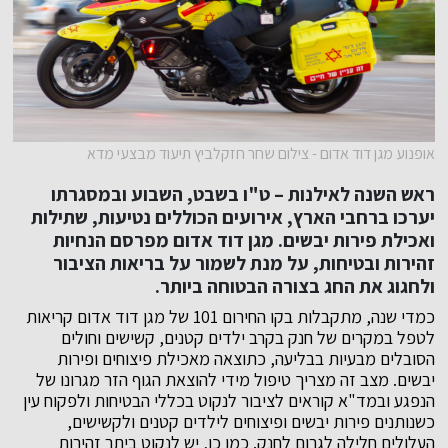
אופנוע מגן דוד אדום - צילום שחר חזקלביץ תיעוד מבצעי מדא
ראש השנה לאילנות – ט"ו בשבט, השבוע ובמסגרתו
יערכו ברחבי הארץ, אירועים הכוללים נטיעות, שתילות
ואכילת פירות יבשים. מגן דוד אדום מפרסם הנחיות
זהירות ובטיחות, על מנת לשמור על בריאות הציבור
ולחגוג את החג בצורה הבטוחה ביותר.
כמדי שנה, מתקבלות בקו החירום 101 של מגן דוד אדום קריאות
לטפל במקרים של חנק בקרב ילדים קטנים, קשישים וחולים
הסובלים מבעיות בבליעה, כתוצאה מאכילת פיצוחים ופירות
יבשים. מצב זה מצריך טיפול מידי להוצאת הגוף הזר מגרונו של
הנפגע ובמד"א קוראים לציבור לנקוט בכללי הבטיחות ולפקוח עין
כשנותנים פירות יבשים ופיצוחים לילדים קטנים ולקשישים,
העלולים חלילה לגרום לחנק. כמו כן, יש לנקוט ביתר זהירות