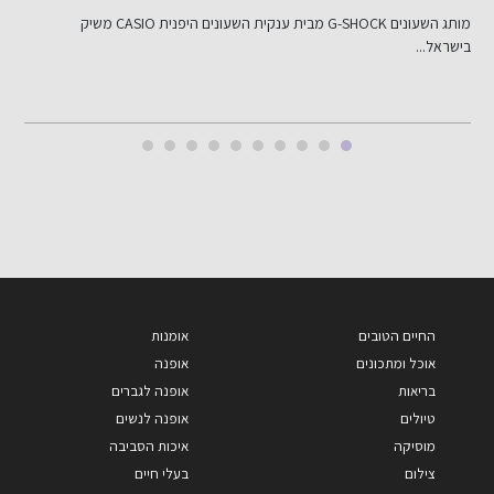
ב
חברת WorldCom Finance קיבלה רישיון למתן שירותי תשלום מרשות ניירות...
ה
החיים הטובים
אומנות
אוכל ומתכונים
אופנה
בריאות
אופנה לגברים
טיולים
אופנה לנשים
מוסיקה
איכות הסביבה
צילום
בעלי חיים