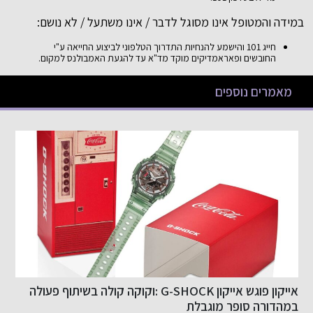
במידה והמטופל אינו מסוגל לדבר / אינו משתעל / לא נושם:
חייג 101 והישמע להנחיות התדרוך הטלפוני לביצוע החייאה ע"י
החובשים ופאראמדיקים מוקד מד"א עד להגעת האמבולנס למקום.
מאמרים נוספים
צעד נוסף בפתיחת שוק התשלומים בישראל לתחרות