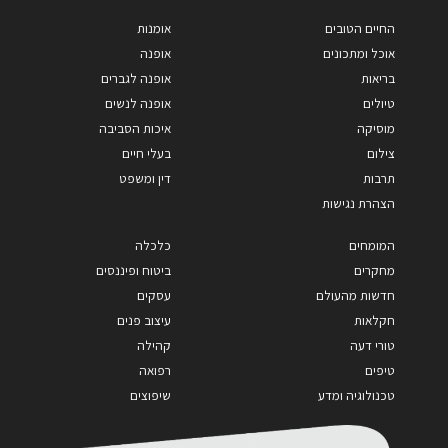
החיים הטובים
אומנות
אוכל ומתכונים
אופנה
בריאות
אופנה לגברים
טיולים
אופנה לנשים
מוסיקה
איכות הסביבה
צילום
בעלי חיים
תרבות
דין ומשפט
הצהרת נגישות
המומחים
כלכלה
מחקרים
ביטוח ופיננסים
חדשות מהעולם
עסקים
חקלאות
עיצוב פנים
טורי דעה
קהילה
טיפים
רפואה
טכנולוגיה ומדע
שיפוצים