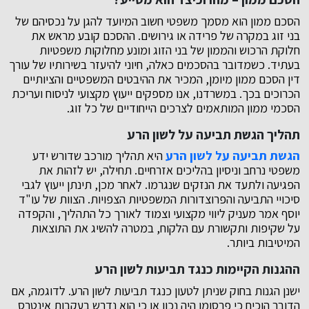
הסכם ממון הוא מסמך משפטי חשוב המיועד להגן על נכסיהם של
בני זוג במקרה של פרידה או גירושים. ההסכם קובע מראש את
חלוקת הרכוש והממון של בני הזוג ומונע מחלוקות משפטיות
בעתיד. כשמדובר בהסכמים כאלה, חיוני להיעזר בשירותיו של עורך
דין הסכם ממון מיומן, המכיר את ההיבטים המשפטיים והציותיים
הכרוכים בכך. במשרדנו, אנו מספקים ייעוץ מקצועי לניסוח ועריכת
הסכמי ממון המותאמים לצרכים הייחודיים של כל זוג.
תהליך הגשת תביעה על לשון הרע
הגשת תביעה על לשון הרע
היא תהליך מורכב שדורש ידע
משפטי נרחב וניסיון בהליכים אזרחיים. תחילה, יש לזהות את
הפגיעה ולתעד את הנזקים שנגרמו. לאחר מכן, תינתן ייעוץ לגבי
סיכויי התביעה והפרוצדורות המשפטיות הצפויות. הצוות של עו"ד
יוסף אמר מעניק ליווי מקצועי וצמוד לאורך כל התהליך, והקפדה
על שקיפות ותקשורת עם הלקוח, במטרה להשיג את התוצאות
המיטיבות ביותר.
ההגנות הקיימות כנגד תביעות לשון הרע
ישנן הגנות בחוק שניתן לטעון כנגד תביעות לשון הרע. לדוגמה, אם
הדובר הוכיח כי פרסומו היה נכון או כי הוא נדרש בעקבות אינטרס