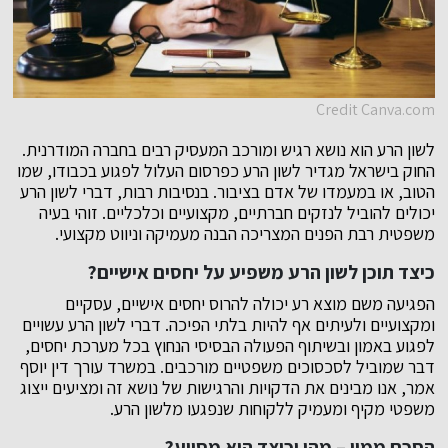
Credit Canva.com
לשון הרע הוא נושא רגיש ומורכב המעסיק רבים בחברה המודרנית.
החוק בישראל מגדיר לשון הרע כפרסום העלול לפגוע בכבודו, שמו
הטוב, או במעמדו של אדם בציבור. בנסיבות רבות, דברי לשון הרע
יכולים להוביל לנזקים חברתיים, מקצועיים וכלכליים. זוהי בעיה
משפטית רבת הפנים המצריכה הבנה מעמיקה וניווט מקצועי.
כיצד תוכן לשון הרע משפיע על יחסים אישיים?
הפגיעה משם מוצא רע יכולה להרוס יחסים אישיים, עסקיים
ומקצועיים ולעיתים אף להיות בלתי הפיכה. דברי לשון הרע עשויים
לפגוע באמון ובשיתוף הפעולה הבסיסי הנחוץ בכל מערכת יחסים,
דבר שמוביל לסכסוכים משפטיים מורכבים. במשרד עורך דין יוסף
אמר, אנו מבינים את הדקויות והרגישות של נושא זה ומציעים ייצוג
משפטי מקיף ומעמיק ללקוחות שנפגעו מלשון הרע.
הסכם ממון – מהו וכיצד הוא מסייע?