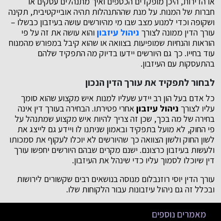
או הדירות, היכן מופקדים הכספים ואיך מתנהלים עסקים או
חברות של המנוח. על מנת שההתנהלות תהיה אובייקטיבית, תקינה
ושקופה וכדי למנוע מצב שבו מי מהיורשים עושה בעיזבון כבשלו –
עורך הדין ממונה לצורך
ניהול עיזבון
והוא עושה את זה על פי
הוראות והנחיות שמופיעות בצוואה או שהוא קיבל במפורש מהמנוח
עוד בחייו. כך גם היורשים יידעו בדיוק מה התפקיד שלהם
בהתעסקות עם העיזבון.
לבחור לתפקיד את עורך הדין הנכון
כל אדם בעל הון רב יידע שעליו למנות איש מקצוע שהוא סומך
עליו לצורך
ניהול עיזבון
אחרי פטירתו. הבחירה בעורך דין אינה
בחירה של מה בכך, שכן זה צריך להיות איש מקצוע שמתנהל על
פי החוק, לא מועל בתפקיד ובאמון שניתנו לו ויידע גם לייצג את
לשון החוק ולשון הצוואה כך שהיורשים לא יוכלו לעקוף את סמכותו
ולעשות בעיזבון כרצונם. ישנם מקרים שבהם היורשים יחפשו עורך
דין שיוכלו לסמוך עליו כדי שינהל את העיזבון.
עורך הדין יוסי רוזנבלום מנוסה בנושאים רבים שקשורים לירושות
ובכלל זה גם ניהול עיזבונות עבור הלקוחות שלו.
מאמרים נוספים