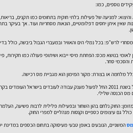
ידים נוספים, כמו:
א והיצוא: למניעה של פעילות בלתי חוקית בתחומים כמו תקנים, בריאות,
ות שאין איתן יחסים דפלומטיים, הונאות מסחריות ועוד. אך בעיקר בתחו
ן.
מסחרי לרש"פ: בכל נמלי הים והאוויר ובמעברי הגבול ביבשה, כולל בדיק
לאומי בנושא מכס: הפחתת מיסי ייבוא ושיתופי פעולה כמו חקירות, פיש
ת והסכמי סחר.
לל מלחמה או בצורת: מקור המימון הוא מגביית מס רכישה.
מענק עבודה: החל בשנת 2011 החל לפעול מענק עבודה לעובדים בישראל העומדים ב
 מס הכנסה שלילי.
ומן: החוק נלחם בהון השחור ובפעילות פלילית לרבות פשיעה, העלמת
 כולל גם עיצומים כספיים וקנסות מנהליים למפרי החוק.
מס
המשניים, הנובעים באופן טבעי מעיסוקה בתחום הכספים במדינת י