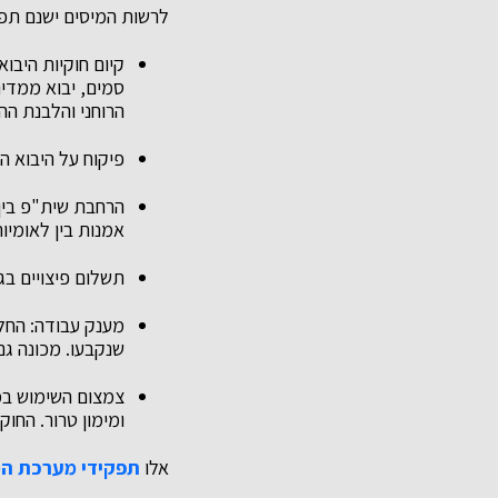
לרשות המיסים ישנם תפק
קיום חוקיות היבו
סמים, יבוא ממדינ
הרוחני והלבנת ההו
פיקוח על היבוא ה
הרחבת שית"פ בין 
אמנות בין לאומיו
תשלום פיצויים בג
שנקבעו. מכונה גם
צמצום השימוש במז
ומימון טרור. החוק
אלו
תפקידי מערכת ה