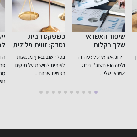
כששקט הבית
ייעוץ לפני פרישה
צע
נסדק: זווית פלילית
לפנסיה: תכנון חכם
שו
רגישה ומדויקת
לעתיד בטוח
בי
בכל יישוב בארץ נשמעות
החשיבות של ייעוץ לפני
לעבירות בתוך
לעיתים לחישות על תיקים
פרישה לפנסיה כאשר
המשפחה
רגישים שבהם...
מתקרבים לגיל פרישה,
למת
נושא...
מרש