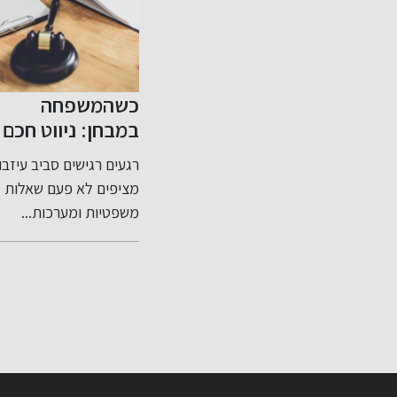
כניות
כשהמשפחה
שיפור האשראי
 מס
במבחן: ניווט חכם
שלך בקלות
חשוב
בסכסוכי ירושה
ות עבירות
רגעים רגישים סביב עיזבון
דירוג אשראי שלי: מה זה
ותכנון צוואה נכון
אים
מציפים לא פעם שאלות
ולמה הוא חשוב? דירוג
שים
משפטיות ומערכות...
אשראי שלי...