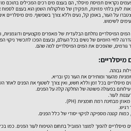
עמים נקראים תמיסת מיסלר, הם בעצם מים רכים המכילים בתוכם מול
 אינן נראות לעין בלתי מזוינת, תפקידן של מולקולות השמן הוא בעצם לספו
טברו על העור, באופן קל, נעים וללא צורך בשפשוף. מים מיסלריים אי
עימים לשימוש.
 המים המיסלריים נחלתם הבלעדית של מאפרים מקצועיים ודוגמניות, ו
רגה לחיי היומיום של נשים בכל העולם, ובעצם הפכו לתכשיר ניקוי הפ
 גורמים, שהופכים את המים המיסלריים למה שהם.
 מיסלריים:
לות גבוהה.
מניות מהעור ומותירים את העור נקי ובריא.
 מיסלריים בכל זמן וללא חשש, ואין צורך לשטוף את הפנים לאחר הש
ילותם בפעולה פשוטה של החלקה קלה על הפנים.
ננות לעור.
אוזן מבחינת רמת חומציות (PH).
רגיש.
 כמות קטנה מספיקה לניקוי יסודי של כלל הפנים.
ים מיסלריים להפוך למוצר המוביל בתחום הטיפוח לעור הפנים. כמו בכ