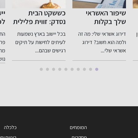
כששקט הבית
ייעוץ לפני פרישה
צע
נסדק: זווית פלילית
לפנסיה: תכנון חכם
שו
רגישה ומדויקת
לעתיד בטוח
בי
בכל יישוב בארץ נשמעות
החשיבות של ייעוץ לפני
לעבירות בתוך
לעיתים לחישות על תיקים
פרישה לפנסיה כאשר
המשפחה
רגישים שבהם...
מתקרבים לגיל פרישה,
למת
נושא...
מרש
המומחים
כלכלה
מחקרים
ביטוח ופי