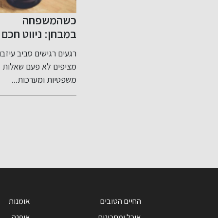
י על
כשהמשפחה
שיפור האשראי
ה
במבחן: ניווט חכם
שלך בקלות
בסכסוכי ירושה
פגמים או
רגעים רגישים סביב עיזבון
דירוג אשראי שלי: מה זה
ותכנון צוואה נכון
בניין
מציפים לא פעם שאלות
ולמה הוא חשוב? דירוג
משפטיות ומערכות...
אשראי שלי...
החיים הטובים
אומנות
אוכל ומתכונים
אופנה