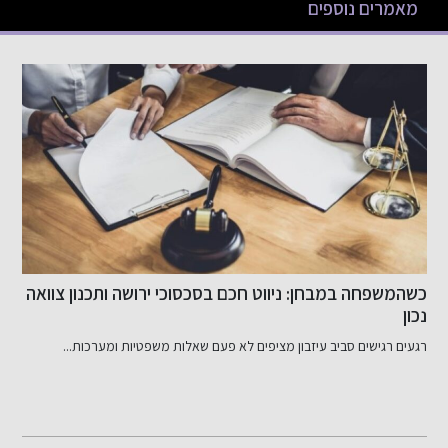
מאמרים נוספים
מבחן: ניווט חכם בסכסוכי ירושה ותכנון צוואה
שיפור האשראי
סביב עיזבון מציפים לא פעם שאלות משפטיות ומערכות...
דירוג אשראי שלי: מ