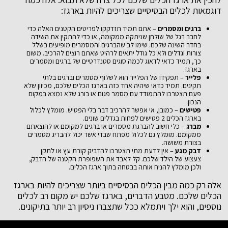
דוגמאות לכלים הבסיסיים שצריכים להיות בארגז:
ברגים ומסמרים
– אתם תמיד תזדקקו לפריטים הקטנים האלה כדי
לחבר רגל של שולחן שניתקה ממקומה, או כדי להתקין את השידה
בחדר השינה שלכם. שימו לב שהברגים והמסמרים מופיעים בשלל
צורות וגדלים ולא כל גודל יתאים לרהיט שאתם רוצים להרכיב. משום
כך, תמיד כדאי לדאוג לכמה סוגים סטנדרטיים של ברגים ומסמרים
בארגז.
פלייר
– תפקידו של הפלייר הוא לשלוף מסמרים וברגים בלתי
תקינים. תמיד כדאי שיהיה אחד כזה בארגז הכלים שלכם, מכיוון שלא
פעם תצטרכו להתמודד עם מסמר פגום או בורג שלא נמצא במקום
הנכון.
פטישים
– כמובן, אי אפשר להרכיב דבר בלי הפטיש. מומלץ לכלול
בארגז הכלים 2 פטישים לפחות בגדלים שונים.
מברג
– כלי חשוב להברגת מסמרים או ברגים למקומם או להוצאתם
ממקומם. מומלץ גם לכלול מפתח שבדי אשר יכול להבריג מסמרים
בצורת משושה.
דבק מגע
– אין לדעת מתי תצטרכו להדביק קורת עץ או לתקן
צעצוע של הילד שלכם. קל לאבד את השפופרת הקטנה של הדבק,
ולכן מומלץ להניח אותה בבטחה בתוך ארגז הכלים.
אלה רק כמה מבין הכלים הבסיסיים ביותר שצריכים להיות בארגז
הכלים שלכם. מטבע הדברים, בארגז שלכם יש מקום רב לכלים
נוספים, והוא ילך ויתמלא ככל שתצברו ניסיון רב יותר בתיקונים.