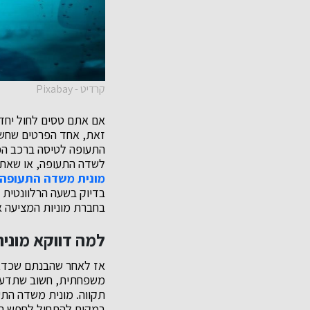
קרדיט - Pixabay
אם אתם טסים לחול יחד
זאת, אחד הפרטים שחשו
התעופה לטיסה ברכב הפ
לשדה התעופה, או שאתם
מונית משדה התעופה 
בדיוק בשעה הרלוונטית 
בחברת מוניות המציעה א
למה דווקא מוני
אז לאחר שהבנתם שכדאי
משפחתית, חשוב שתדעו 
תקווה. מונית משדה התע
במקום להתחיל לחפש היכ