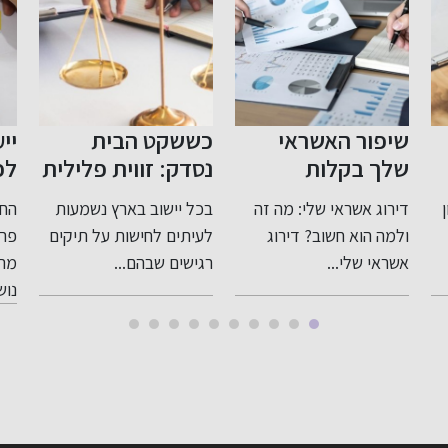
כששקט הבית
ייעוץ לפני פרישה
צע
נסדק: זווית פלילית
לפנסיה: תכנון חכם
שו
רגישה ומדויקת
לעתיד בטוח
בי
בכל יישוב בארץ נשמעות
החשיבות של ייעוץ לפני
לעבירות בתוך
לעיתים לחישות על תיקים
פרישה לפנסיה כאשר
המשפחה
רגישים שבהם...
מתקרבים לגיל פרישה,
למת
נושא...
מרש