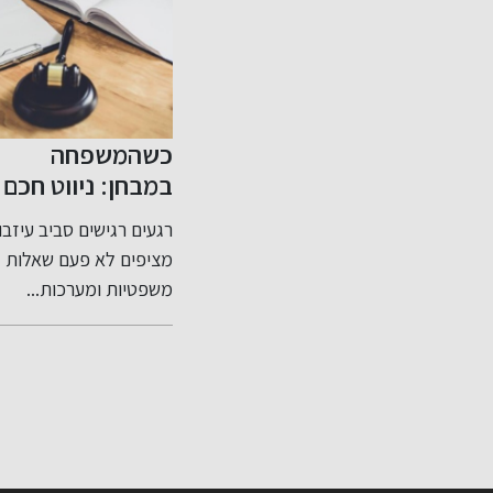
כניות
כשהמשפחה
שיפור האשראי
 מס
במבחן: ניווט חכם
שלך בקלות
חשוב
בסכסוכי ירושה
ות עבירות
רגעים רגישים סביב עיזבון
דירוג אשראי שלי: מה זה
ותכנון צוואה נכון
אים
מציפים לא פעם שאלות
ולמה הוא חשוב? דירוג
שים
משפטיות ומערכות...
אשראי שלי...