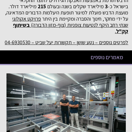
הדבש תורמת באמצעות האבקת הגידולים לתוצר החקלאי
בישראל כ-
3
מיליארד שקלים בשנה ובעולם
215
מיליארד דולר.
מועצת הדבש פועלת למיגור תופעת היעלמות הדבורים המדאיגה,
על ידי מחקר, חינוך והסברה ומקיימת בין היתר
פרויקט אקולוגי
שנתי רחב היקף לנטיעות צופניות (צוף-מזון הדבורה)
בשיתוף
קק"ל
.
לפרטים נוספים – נטע שושן – תקשורות יעל שביט – 04-6930530
מאמרים נוספים