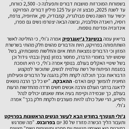
בשמורות המוכרזות מושבות דבורים ותפעלנה כ- 2,500 כוורות,
עד לשנת 2025, מבצע זה יגן על 125 מיליון דבורים. הפרויקט
יכשיר עוד השנה נשים מבולגריה, קמבודיה, סין, אתיופיה, צרפת,
רוסיה, רואנדה וסלובניה, ובשנה הבאה יצטרפו נשים גם מפרו,
אינדונזיה ומדינות נוספות.
בריאיון עמה
בנשיונל ג'יאוגרפיק
אמרה ג'ולי, כי החליטה לאשר
השתתפותה בפרויקט, היות והדבורים מהווים חלק מהותי בשרשרת
המזון וכי הדבורים נמצאות תחת איום והחלשות מושבותיהן, בשל
שימוש יתר בחומרי הדברה, מחסור במזון (צוף) ובבתי גידול וכן
בשל שינויי האקלים בעולם. בנוסף אמרה ג'ולי, כי היא תומכת
במגמת הפיתוח של רשת עולמית לנשים, שתוכשר למקצוע
הדבוראות ובכך תוכלנה לקחת חלק בהגנה על הדבורים ופעילותן
החיונית להמשך קיום האדם-
ההאבקה.
"יש כל כך הרבה נושאים
לדאגה ברחבי העולם והרבה אנשים חשים חרדה מהחדשות הרעות
בעולם, כך שבמידה וקיימת בעיה אחת שאנחנו יכולים לנהל
ולסייע, הרי שעל כולנו להיות מעורבים ולקחת חלק בכך" אמרה
ג'ולי.
ג'ולי תצטרף בחודש הבא לעשר הנשים הראשונות בפרויקט
ותעבור הליך הכשרה מזורז של 30 יום
בפרובנס.
"מה שמרגש
בתוכנית הוא שאנחנו מגיעים עם פתרון ומעצימים נשים" מציינת