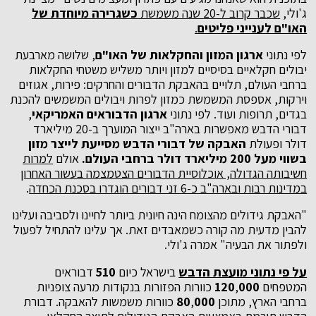
ג'ולי,
שכבר קרוב ל-20 שנה משמשת
כשגרירה מיוחדת של
האו"ם לענייני פליטים
.
לפי נתוני
ארגון המזון והחקלאות של האו"ם
, שלושה מארבעת
יבולים חקלאיים בסיסיים למזון ויותר משליש משטחי החקלאות
ברחבי העולם, תלויים בהאבקת הדבורים והחרקים: פירות, אגוזים
וירקות, אספסת המשמשת כמזון לפרות ויבולים המשמשים להכנת
בגדים, תרופות ועוד. לפי נתוני
ארגון הדבוראים האמריקאי
,
דבורי הדבש מאפשרות בארה"ב ייצור המוערך ב-20 מיליארד
דולר ופעולת
האבקה של דבורי הדבש מסייעת לייצר מזון
בשווי מעל 200 מיליארד דולר ברחבי העולם.
אולם
למרות
חשיבותה הגדולה, אוכלוסיית הדבורים הצטמצמה בעשור האחרון
במדינות רבות ובארה"ב כ-6 זני דבורים הוגדרו בסכנת הכחדה
.
"האבקת גידולים מהצומח הינה חיונית ביותר לחיינו ולסביבה ועלינו
להבין מדעית מה קורה כשמאבדים זאת. אך עלינו להתחיל לפעול
ולפתור את הבעיה" אמרה ג'ולי.
על פי נתוני מועצת הדבש
בישראל כיום
510
דבוראים
המטפחים
000
,
120
כוורות הפזורות בנקודות מרעה צופניות
ברחבי הארץ, מתוכן
000
,
80
כוורות משמשות להאבקה. דבורת