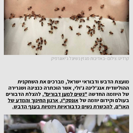
קרדיט: צילום -באדיבות מגזין נשיונל ג'יאוגרפיק
מועצת הדבש ודבוראי ישראל, מברכים את השחקנית
ההוליוודית אנג'לינה ג'ולי, אשר הוכתרה כנציגה ושגרירה
של היוזמה החדשה
"נשים למען דבורים"
, להצלת הדבורים
בעולם וקידום יוזמה של
אונסק"ו, ארגון החינוך והמדע של
האו"ם, להכשרת נשים כדבוראיות ויזמיות בענף הדבש.