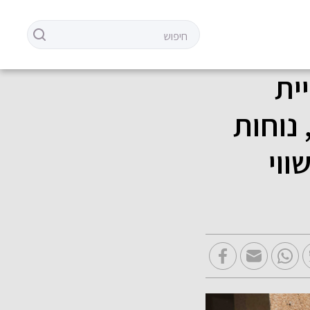
ית
נוחות
ווי