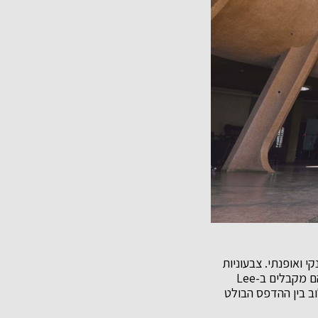
י, נקי ואופנתי. צבעוניות
הקולקציה הינה שילוב בין גווני לבן, אבן בשילוב גווני חום. ההדפסים המנומרים חוזרים ובגדול והם מקבלים ב-Lee
לוב בין ההדפס הבולט