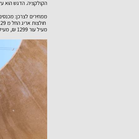
הקולקציה. הדגש הוא על 
מעיל עור 1299 ₪, מעיל צמר 599 ₪, נעליים החל מ 349 שח