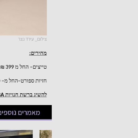
צילום_ עירד נצר
מחירים
:
טייצים
–
החל מ
399 ₪
חזיות ספורט
–
החל מ
– 210 ₪
להשיג ברשת חנויות
BA
מאמרים נוספים