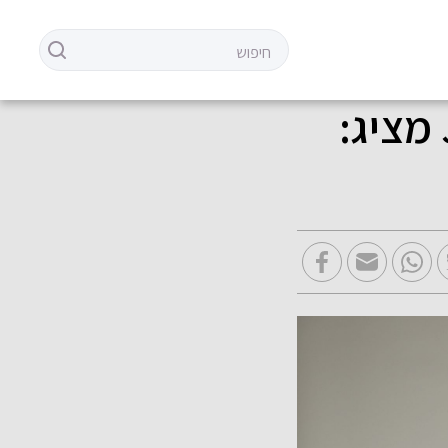
מותג ההלבשה היוקרתיJACK KUBA מציג: