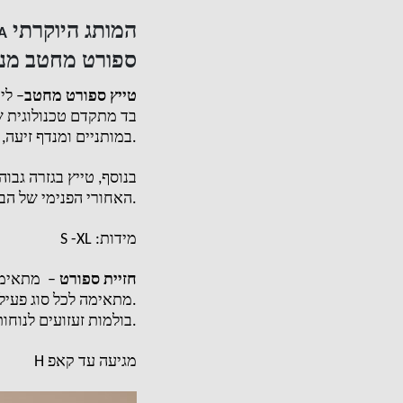
המותג היוקרתי
A
ספורט מחטב מנד
טייץ ספורט מחטב
–
לי
בד מתקדם טכנולוגית 
.
במותניים ומנדף זיעה
,
בנוסף
,
טייץ בגזרה גבוה
.
האחורי הפנימי של הב
מידות
: S -XL
חזיית ספורט
–
מתאימה
.
מתאימה לכל סוג פעילו
.
בולמות זעזועים לנוחו
מגיעה עד קאפ
H