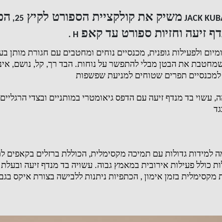
משיק את קולקציית הספורט לקיץ
הכ
25,
JACK KUB
ף זיעה וחזיות ספורט עד קאפ
H .
ומיום ולפעילות גופנית
,
מכנסיים נוחים ומחטבים עם חגורת מותן ב
שמחטבת את הבטן מבלי להתפשר על נוחות
.
הבד רך
,
קל
,
נושם
,
אינ
למכנסיים תפרים שטוחים למניעת שפשפות
ה
,
עשוי בד מנדף זיעה עם הדפס גיאומטרי במותניים ובצדי הרגליים
גד
 למידות גדולות עם תמיכה מקסימלית
,
הכוללת ברזלים בקאפים ל
ת כולל פעילות אירובית במאמץ גבוה
.
עשויה בד מנדף זיעה ובעלת 
ת מקסימלית בזמן אימון
,
הכתפיות ניתנות ללבישה בצורת איקס בגב