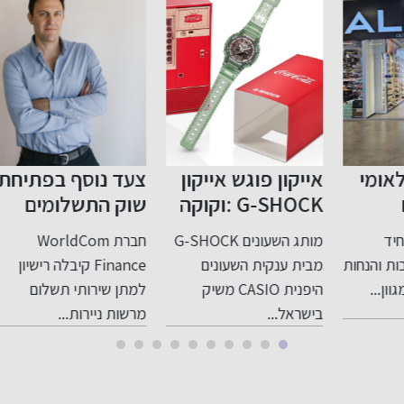
אייקון פוגש אייקון
צעד נוסף בפתיחת
הפ
G-SHOCK :וקוקה
שוק התשלומים
קולה בשיתוף
בישראל לתחרות
תמ
מותג השעונים G-SHOCK
חברת WorldCom
בים
פעולה במהדורה
אח
ות
מבית ענקית השעונים
Finance קיבלה רישיון
בפי
סופר מוגבלת
הג
היפנית CASIO משיק
למתן שירותי תשלום
לאח
רמ
בישראל...
מרשות ניירות...
ומ
בי