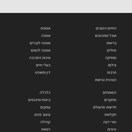
החיים הטובים
אומנות
אוכל ומתכונים
אופנה
בריאות
אופנה לגברים
טיולים
אופנה לנשים
מוסיקה
איכות הסביבה
צילום
בעלי חיים
תרבות
דין ומשפט
הצהרת נגישות
המומחים
כלכלה
מחקרים
ביטוח ופיננסים
חדשות מהעולם
עסקים
חקלאות
עיצוב פנים
טורי דעה
קהילה
טיפים
רפואה