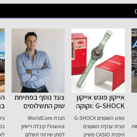
אייקון פוגש אייקון
צעד נוסף בפתיחת
הפ
G-SHOCK :וקוקה
שוק התשלומים
קולה בשיתוף
בישראל לתחרות
תמ
מותג השעונים G-SHOCK
חברת WorldCom
בים
פעולה במהדורה
אח
ות
מבית ענקית השעונים
Finance קיבלה רישיון
בפי
סופר מוגבלת
הג
היפנית CASIO משיק
למתן שירותי תשלום
לאח