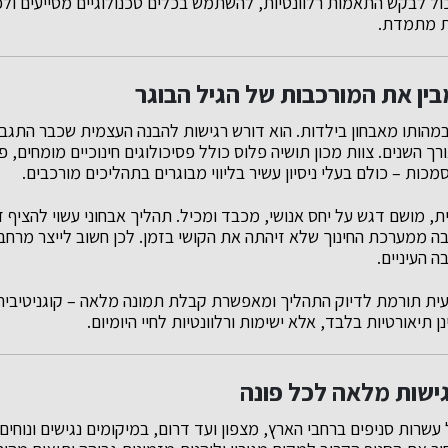
ול לבקש התאמות רלוונטיות, להשתמש בכלים טכנולוגיים מסייעים ול
ת מתמדת.
ין את המורכבות של הגיל הבוגר
 במהותו מאבחון בילדות. הוא דורש רגישות להבנה העצמית שכבר התגב
 השנים. צוות מכון תושיה פלוס כולל פסיכולוגים חינוכיים מומחים, פס
כות – כולם בעלי ניסיון עשיר בליווי מבוגרים בתהליכים מורכבים.
, מושם דגש על יחס אנושי, מכבד ומכיל. תהליך אבחוני עשוי להציף ז
ה ממערכת החינוך שלא זיהתה את הקושי בזמן. לכן חשוב לייצר מרחב 
 העיניים.
עית תורמת לדיוק התהליך ומאפשרת קבלת תמונה מלאה – קוגניטיבית
 תיאורטיות בלבד, אלא ישימות ורלוונטיות לחיי היומיום.
גישות מלאה לכל פונה
עשרות סניפים ברחבי הארץ, מצפון ועד דרום, במיקומים נגישים ונוחי