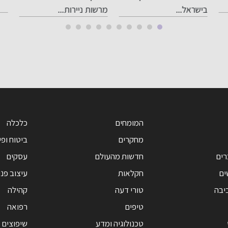
רמ
בישראל...
מרשות ניירות...
ומ
בי
המומחים
כלכלה
מחקרים
ביטוח ופי
רים
חדשות מהעולם
עסקים
ים
חקלאות
עיצוב פנ
יבה
טורי דעה
קהילה
טיפים
רפואה
טכנולוגיה ומדע
שיפוצים