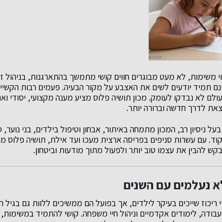
ווי משימות, לא מעט מבוגרים חווים קושי מתמשך בהתארגנות, בניהול 
נם תמיד יודעים לשים את האצבע על מקור הבעיה. פעמים רבות הקשיים
ולם לא נבדקו לעומק. מכון תושיה פלוס מציע מענה מקצועי, יסודי וא
צאת לדרך חדשה וברורה יותר.
בעל ניסיון רב, המכון מתמחה באיתור, אבחון וטיפול בילדים, בני נוער,
קוד. עם עשרות סניפים בפריסה ארצית מעכו ועד אילת, תושיה פלוס מה
קש להבין את עצמו טוב יותר ולפעול מתוך מודעות וביטחון.
א נעלמים עם השנים
 ריכוז שייכים בעיקר לילדים, אך בפועל הם ממשיכים ללוות גם בגיל ה
ודה, לימודים אקדמיים וניהול חיי משפחה. קושי להתמיד במשימות, נט