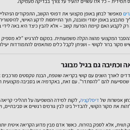
תמידית – כל אלו עשויים להעיד על צורך בבדיקה מעמיקה.
רים
מאפשר לבחון באופן מקצועי את דפוסי הקשב, התפקודים הניהולי
ך מתבצע באופן יסודי ומובנה, תוך התייחסות לרקע האישי, להיסטוריה
רק לקבוע האם קיימת הפרעת קשב – אלא להבין כיצד היא באה לידי ביט
ההסבר המקצועי מהווה הקלה משמעותית. במקום להרגיש "לא מספיק 
יש מקור ברור לקושי – ושניתן לקבל כלים מותאמים להתמודדות יעילה 
אה וכתיבה גם בגיל מבוגר
דים לאורך השנים עם קושי בקריאה שוטפת, הבנת טקסטים מורכבים א
 שמסייעות להם "להסתדר". עם זאת, באקדמיה או בסביבה מקצועית ת
חון אפשרות של
דיסלקציה
, לקות למידה המשפיעה על תהליכי קריאה ו
ות את מקור הקושי, להבדיל בינו לבין גורמים רגשיים או סביבתיים, 
יק תווית, אלא לספק בהירות. כאשר אדם מבין מדוע הקריאה איטית יות