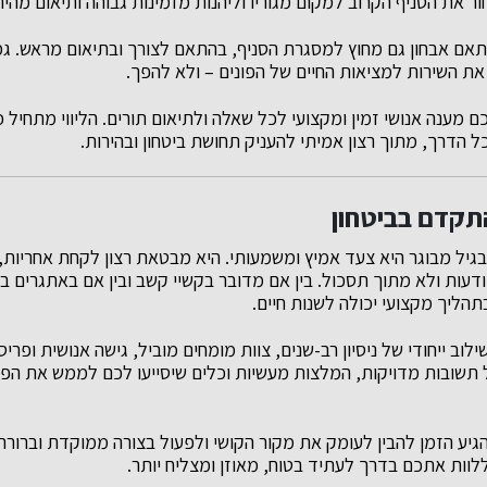
את הסניף הקרוב למקום מגוריו וליהנות מזמינות גבוהה ותיאום מהיר
לתאם אבחון גם מחוץ למסגרת הסניף, בהתאם לצורך ובתיאום מראש. ג
את השירות למציאות החיים של הפונים – ולא להפך.
 מענה אנושי זמין ומקצועי לכל שאלה ולתיאום תורים. הליווי מתחיל 
 הדרך, מתוך רצון אמיתי להעניק תחושת ביטחון ובהירות.
התקדם בביטחון
גיל מבוגר היא צעד אמיץ ומשמעותי. היא מבטאת רצון לקחת אחריות, 
דעות ולא מתוך תסכול. בין אם מדובר בקשיי קשב ובין אם באתגרים ב
ליך מקצועי יכולה לשנות חיים.
לוב ייחודי של ניסיון רב-שנים, צוות מומחים מוביל, גישה אנושית ופרי
תשובות מדויקות, המלצות מעשיות וכלים שיסייעו לכם לממש את הפו
יע הזמן להבין לעומק את מקור הקושי ולפעול בצורה ממוקדת וברורה י
לוות אתכם בדרך לעתיד בטוח, מאוזן ומצליח יותר.