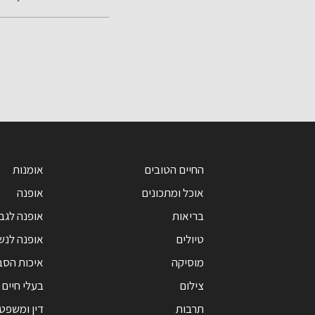
חוצות המפרץ
אאוטלט בהשקעה
של כ-800 אלף
שקל
החיים הטובים
אומנות
אוכל ומתכונים
אופנה
בריאות
אופנה לגב
טיולים
אופנה לנש
מוסיקה
איכות הסב
צילום
בעלי חיים
תרבות
דין ומשפט