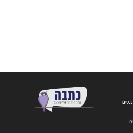
ננסים
ים