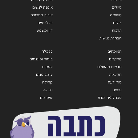
טיולים
אופנה לנשים
מוסיקה
איכות הסביבה
צילום
בעלי חיים
תרבות
דין ומשפט
הצהרת נגישות
המומחים
כלכלה
מחקרים
ביטוח ופיננסים
חדשות מהעולם
עסקים
חקלאות
עיצוב פנים
טורי דעה
קהילה
טיפים
רפואה
טכנולוגיה ומדע
שיפוצים