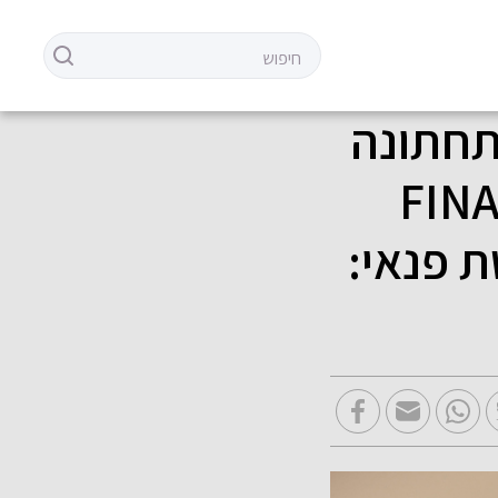
תחתונה
JACK KUBA יוצא במבצע FINAL
שת פנאי: