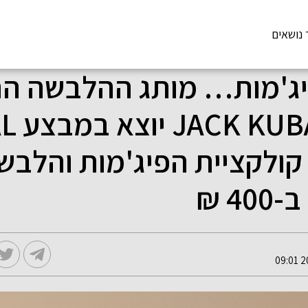
 נושאים
ג'מות… מותג ההלבשה ה
היוקרתי
 על קולקציית הפיג'מות והלב