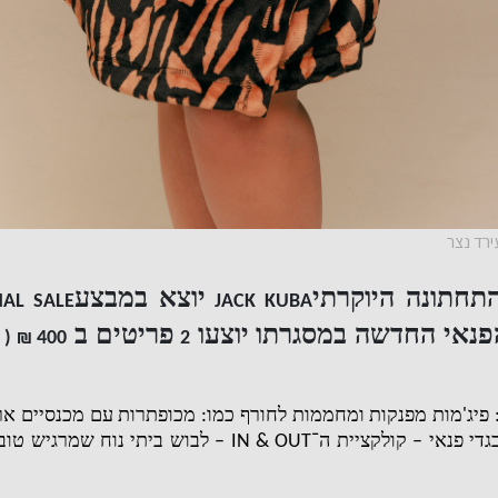
ירד נצר
תחתונה היוקרתי
יוצא במבצע
NAL SALE
JACK KUBA
הפנאי החדשה במסגרתו יוצעו
פריטים ב
400 ₪ (
2
פיג
'
מות מפנקות ומחממות לחורף כמו
:
מכופתרות עם מכנסיים אר
גדי פנאי
–
קולקציית ה־
IN & OUT –
לבוש ביתי נוח שמרגיש טוב 