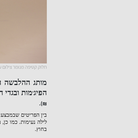
חלוק קטיפה מנומר צילום ע
מותג ההלבשה ה
הפיג
מות ובגדי 
'
₪).
בין הפריטים שבמבצע
:
לילה נעימות
.
כמו כן
,
ב
בחוץ
.