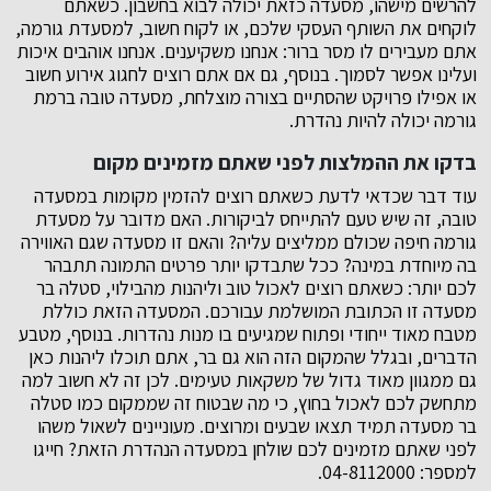
להרשים מישהו, מסעדה כזאת יכולה לבוא בחשבון. כשאתם
לוקחים את השותף העסקי שלכם, או לקוח חשוב, למסעדת גורמה,
אתם מעבירים לו מסר ברור: אנחנו משקיענים. אנחנו אוהבים איכות
ועלינו אפשר לסמוך. בנוסף, גם אם אתם רוצים לחגוג אירוע חשוב
או אפילו פרויקט שהסתיים בצורה מוצלחת, מסעדה טובה ברמת
גורמה יכולה להיות נהדרת.
בדקו את ההמלצות לפני שאתם מזמינים מקום
עוד דבר שכדאי לדעת כשאתם רוצים להזמין מקומות במסעדה
טובה, זה שיש טעם להתייחס לביקורות. האם מדובר על מסעדת
גורמה חיפה שכולם ממליצים עליה? והאם זו מסעדה שגם האווירה
בה מיוחדת במינה? ככל שתבדקו יותר פרטים התמונה תתבהר
לכם יותר: כשאתם רוצים לאכול טוב וליהנות מהבילוי, סטלה בר
מסעדה זו הכתובת המושלמת עבורכם. המסעדה הזאת כוללת
מטבח מאוד ייחודי ופתוח שמגיעים בו מנות נהדרות. בנוסף, מטבע
הדברים, ובגלל שהמקום הזה הוא גם בר, אתם תוכלו ליהנות כאן
גם ממגוון מאוד גדול של משקאות טעימים. לכן זה לא חשוב למה
מתחשק לכם לאכול בחוץ, כי מה שבטוח זה שממקום כמו סטלה
בר מסעדה תמיד תצאו שבעים ומרוצים. מעוניינים לשאול משהו
לפני שאתם מזמינים לכם שולחן במסעדה הנהדרת הזאת? חייגו
למספר: 04-8112000.