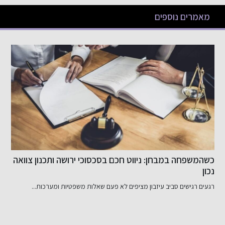
מאמרים נוספים
יווט חכם בסכסוכי ירושה ותכנון צוואה
שיפור האשראי שלך בק
ון מציפים לא פעם שאלות משפטיות ומערכות...
דירוג אשראי שלי: מה זה ולמה 