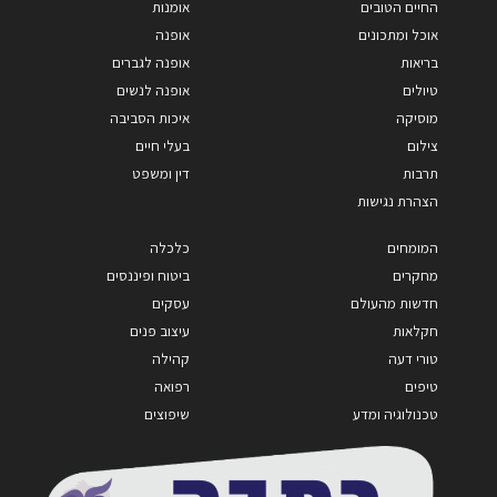
החיים הטובים
אומנות
אוכל ומתכונים
אופנה
בריאות
אופנה לגברים
טיולים
אופנה לנשים
מוסיקה
איכות הסביבה
צילום
בעלי חיים
תרבות
דין ומשפט
הצהרת נגישות
המומחים
כלכלה
מחקרים
ביטוח ופיננסים
חדשות מהעולם
עסקים
חקלאות
עיצוב פנים
טורי דעה
קהילה
טיפים
רפואה
טכנולוגיה ומדע
שיפוצים