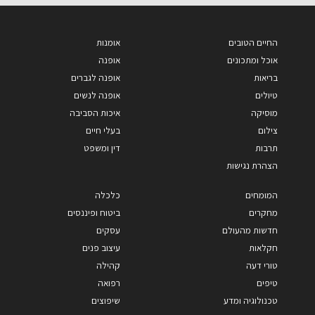
החיים הטובים
אומנות
אוכל ומתכונים
אופנה
בריאות
אופנה לגברים
טיולים
אופנה לנשים
מוסיקה
איכות הסביבה
צילום
בעלי חיים
תרבות
דין ומשפט
הצהרת נגישות
המומחים
כלכלה
מחקרים
ביטוח ופיננסים
חדשות מהעולם
עסקים
חקלאות
עיצוב פנים
טורי דעה
קהילה
טיפים
רפואה
טכנולוגיה ומדע
שיפוצים