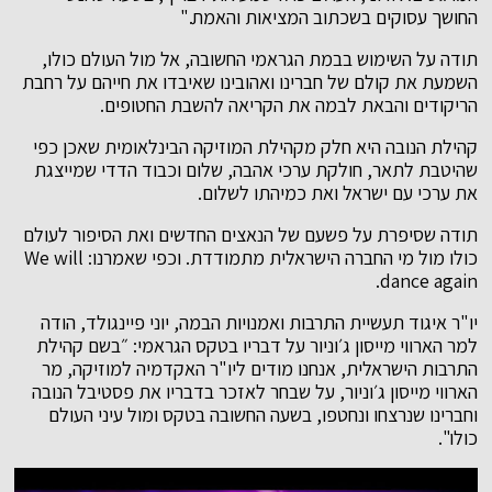
החושך עסוקים בשכתוב המציאות והאמת."
תודה על השימוש בבמת הגראמי החשובה, אל מול העולם כולו,
השמעת את קולם של חברינו ואהובינו שאיבדו את חייהם על רחבת
הריקודים והבאת לבמה את הקריאה להשבת החטופים.
קהילת הנובה היא חלק מקהילת המוזיקה הבינלאומית שאכן כפי
שהיטבת לתאר, חולקת ערכי אהבה, שלום וכבוד הדדי שמייצגת
את ערכי עם ישראל ואת כמיהתו לשלום.
תודה שסיפרת על פשעם של הנאצים החדשים ואת הסיפור לעולם
כולו מול מי החברה הישראלית מתמודדת. וכפי שאמרנו: We will
dance again.
יו"ר איגוד תעשיית התרבות ואמנויות הבמה, יוני פיינגולד, הודה
למר הארווי מייסון ג׳וניור על דבריו בטקס הגראמי: ״בשם קהילת
התרבות הישראלית, אנחנו מודים ליו"ר האקדמיה למוזיקה, מר
הארווי מייסון ג׳וניור, על שבחר לאזכר בדבריו את פסטיבל הנובה
וחברינו שנרצחו ונחטפו, בשעה החשובה בטקס ומול עיני העולם
כולו".