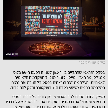
צילום: עומרי סילבר
בטקס הגראמי שהתקיים בין ראשון לשני זו הפעם ה-66 בלוס
אנג'לס, מר הארווי מייסון ג׳וניור מנכ"ל האקדמיה הלאומית
לאמנויות, העלה את זכר הנרצחים בפסטיבל הנובה ואת נרצחי
המלחמה החפים מפשע בטבח ה-7 באוקטובר וחלק להם כבוד.
מפיקי הנובה מודים למר הארווי מייסון ג׳וניור על דבריו בטקס
הגראמי ומסרו: "אנחנו מודים ומוקירים את יו"ר הגראמי על דבריו
המרגשים. אדוני, העולם כולו שמע את דבריך, בשעה שאנשי