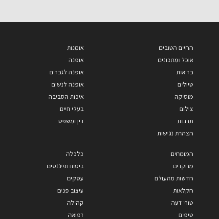
החיים הטובים
אומנות
אוכל ומתכונים
אופנה
בריאות
אופנה לגברים
טיולים
אופנה לנשים
מוסיקה
איכות הסביבה
צילום
בעלי חיים
תרבות
דין ומשפט
הצהרת נגישות
המומחים
כלכלה
מחקרים
ביטוח ופיננסים
חדשות מהעולם
עסקים
חקלאות
עיצוב פנים
טורי דעה
קהילה
טיפים
רפואה