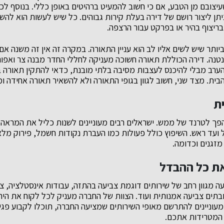
שעיצובם מן הטבע, אם כי חשוב להמעיט ברהיטים באופן כללי. בנוסף 
יתן ליצור רושם של דירה בעלת קירות גבוהים. כל שיש לעשות הוא להש
ריצוף בהיר או בפרקט עבור הרצפה.
ותר שיש לשים אליו לב הוא עניין התאורה. במקרה זה אין זה משנה אם
טנטנה. דירה הכוללת תאורה חשוכה מעניקה לחללי החדר מבנה צר ואפור
ערב מבלי להיכנס לעצבות מסיבה בלתי מובנת, כדאי להתקין תאורה 
הבית. מצד שני, חשוב לגוון בגופי התאורה ולא להשאיר תאורה אחידה 
ת
פך לטרנד של ממש. ישראלים רבים מעוניינים לשנות כליל את המראה
ועד ראש. השיפוץ כולל פעולות כמו העברת נקודות חשמל, פירוק מלא
 מזגנים וכדומה.
ת כל ההבדל
ה מגוון רחב של שירותים דוגמת צביעה בהתזה, עבודות אינסטלציה, צב
 ובתים צביעה אמנותית ועוד. הצוות של החברה מעניק לכל לקוח את הי
עוניינים להתרשם מאופי השירותים שמציעה החברה, תוכלו לקבוע פגי
המטרידות אתכם.