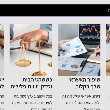
כששקט הבית
ייעוץ לפני פרישה
צע
נסדק: זווית פלילית
לפנסיה: תכנון חכם
שו
רגישה ומדויקת
לעתיד בטוח
בי
בכל יישוב בארץ נשמעות
החשיבות של ייעוץ לפני
לעבירות בתוך
לעיתים לחישות על תיקים
פרישה לפנסיה כאשר
המשפחה
רגישים שבהם...
מתקרבים לגיל פרישה,
למת