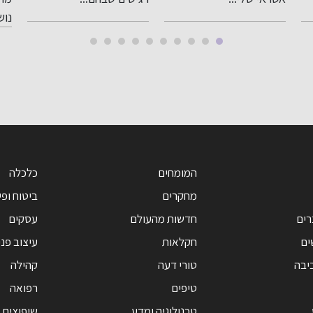
נושא...
מרש
המומחים
כלכלה
מחקרים
ביטוח ופי
רים
חדשות מהעולם
עסקים
ים
חקלאות
עיצוב פנ
יבה
טורי דעה
קהילה
טיפים
רפואה
טכנולוגיה ומדע
שיפוצים