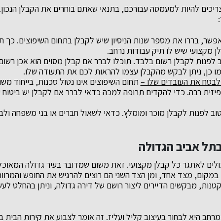
ריכים להיות למעמסה עבורכם, בתנאי שאתם בוחרים את הקבלן הנכון.
שר, בררו את מספר שנות הניסיון שיש לקבלן בתחום השיפוצים. כך תו
 מקצועי שיש לו תיק עבודות נרחב.
 לפנות לקבלן רשום בלבד. תוכלו לברר אם קבלן מסוים הוא אכן רשום
מו כן, ניתן לבקש מהקבלן עצמו להראות לכם את התעודה שלו.
לבטח את העובדים שלו –
תחום השיפוצים אינו נטול סכנות, בייחוד מש
יזית רבה. כדי להקדים תרופה למכה כדאי לברר אם לקבלן יש ביטוח 
ב לפנות לקבלן מוכר ומומלץ. כדאי לשאול חברים או בני משפחה ול
בתל אביב הגדולה
ולים לאתגר כל קבלן מקצועי. זאת משום שמדובר בעיר גדולה המאוכלס
במקום, מצד אחד, ומן הצד השני הם רוצים להרגיש את החופש והמרוו
קטנות, מבקשים הדיירים ליצור רושם של דירה גדולה, וניתן בהחלט ל
חב היא לבחור בעיצוב קליל ועליז. זה אומר לצבוע את קירות הבית בצ