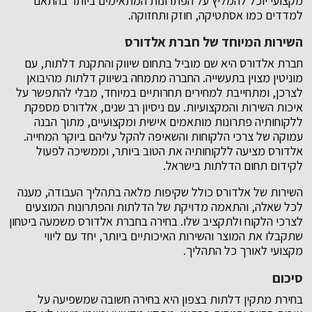
מקצועי יוכל להמליץ על הפתרונות המתאימים ביותר בהתאם
למדדים כמו אסתטיקה, חוזק ותחזוקה.
השירות המיוחד של חברת אלדורס
חברת אלדורס היא שם מוביל בתחום שיווק והתקנת דלתות, עם
מוניטין מצוין בתעשייה. החברה מתמחה בשיווק דלתות מהיבואן
לצרכן, ומתחייבת למחירים תחרותיים במיוחד, מבלי להתפשר על
איכות השירות והמקצועיות. עם ניסיון רב שנים, אלדורס מספקת
ללקוחותיה פתרונות מותאמים אישית ומקצועיים, מתוך הבנה
עמוקה של צרכי הלקוחות והשאיפה להקל עליהם ביוקר המחייה.
אלדורס מציעה ללקוחותיה את הטוב ביותר, וממשיכה לפעול
לקידום תחום הדלתות בישראל.
השירות של אלדורס כולל שקיפות מלאה בתהליך העבודה, מענה
לכל שאלה, והתאמה מדויקת של הדלתות והפתרונות המוצעים
לצרכי הלקוח ולתקציב שלו. בחירה בחברת אלדורס משמעה ביטחון
שתקבלו את המוצר והשירות האיכותיים ביותר, יחד עם ליווי
מקצועי לאורך כל התהליך.
סיכום
בחירת מתקין דלתות בצפון היא בחירה חשובה שמשפיעה על