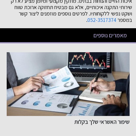
איכות החיים והנוחות בבתינו. מתקין מקצועי ומיומן מציע לא רק
שירותי התקנה איכותיים, אלא גם מבטיח תחזוקה ארוכת טווח
ושקט נפשי ללקוחותיו. לפרטים נוספים מוזמנים ליצור קשר
במספר
052-3517374
.
מאמרים נוספים
שיפור האשראי שלך בקלות
כ
ב