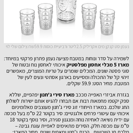
נעמן סט קנקן מים אקריליק 2.5ליטר ורביעיית כוסות 59.9שח צילום שלי לוי
לשמירה על סדר ונוחות במטבח מציעה נעמן פתרון פרקטי במיוחד:
מארז 5 מכלי אחסון מפלסטיק
איכותי לאחסון נוח ובטוח של
סוגי פסטה שונים. המכלים שומרים על טריות המוצרים, מאפשרים
זיהוי קל של התכולה ומסייעים בארגון אסתטי ונעים לעין של
המטבח. מחיר הסט: 59.9 שקלים.
בגזרת אביזרי האפייה מככב
מארז סירי ג'חנון
יפהפיים, שללא
ספק יקטפו מחמאות רבות אם תבחרו להגיש אותם ישירות לשולחן
החג שלכם. במארז הייחודי זוג סירי ג’חנון מעוצבים מאלומיניום
איכותי עם עיטורי פרחים אלגנטיים: סיר בקוטר 22 ס”מ בעל מכסה
עם ידית נשיאה לאחיזה נוחה ומנגנון סגירה, וסיר נוסף בקוטר 18
ס”מ עם מכסה חלק. הסירים מתאימים לאפיית עוגת גבינה –
מלכת חג השבועות, הכנת ג’חנון ומאפים שונים. מחיר המארז: