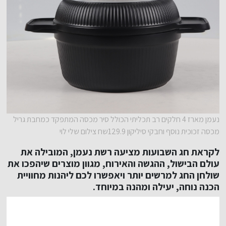
נעמן מארז 4 חלקים רב תכליתי הכולל סיר מכסה המתפקד כמחבת גריל
מכסה זכוכית נוסף וחבקי סיליקון 129.9שח צילום שלי לוי
לקראת חג השבועות מציעה רשת
נעמן
, המובילה את
עולם הבישול, ההגשה והאירוח, מגוון מוצרים שיהפכו את
שולחן החג למרשים יותר ויאפשרו לכם ליהנות מחוויית
הכנה נוחה, יעילה ומהנה במיוחד.