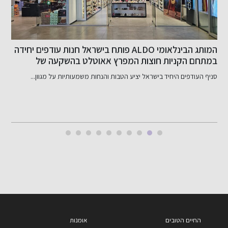
המותג הבינלאומי ALDO פותח בישראל חנות עודפים יחידה
במתחם הקניות חוצות המפרץ אאוטלט בהשקעה של
ב
כ-800 אלף שקל
סניף העודפים היחיד בישראל יציע הטבות והנחות משמעותיות על מגוון...
ב
החיים הטובים
אומנות