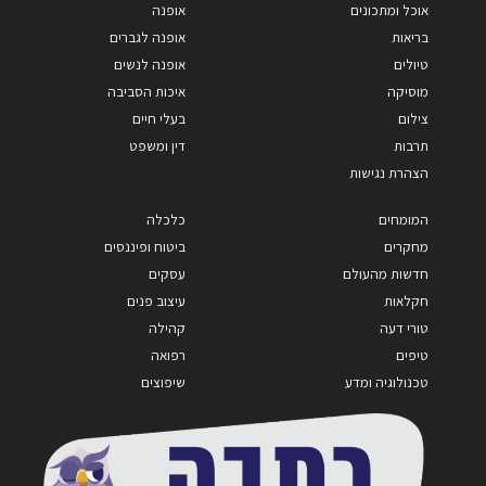
אוכל ומתכונים
אופנה
בריאות
אופנה לגברים
טיולים
אופנה לנשים
מוסיקה
איכות הסביבה
צילום
בעלי חיים
תרבות
דין ומשפט
הצהרת נגישות
המומחים
כלכלה
מחקרים
ביטוח ופיננסים
חדשות מהעולם
עסקים
חקלאות
עיצוב פנים
טורי דעה
קהילה
טיפים
רפואה
טכנולוגיה ומדע
שיפוצים