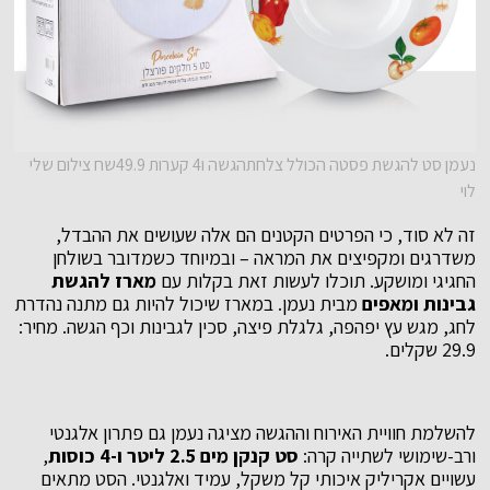
נעמן סט להגשת פסטה הכולל צלחתהגשה ו4 קערות 49.9שח צילום שלי
לוי
זה לא סוד, כי הפרטים הקטנים הם אלה שעושים את ההבדל,
משדרגים ומקפיצים את המראה – ובמיוחד כשמדובר בשולחן
החגיגי ומושקע. תוכלו לעשות זאת בקלות עם
מארז
להגשת
גבינות
ומאפים
מבית נעמן. במארז שיכול להיות גם מתנה נהדרת
לחג, מגש עץ יפהפה, גלגלת פיצה, סכין לגבינות וכף הגשה. מחיר:
29.9 שקלים.
להשלמת חוויית האירוח וההגשה מציגה נעמן גם פתרון אלגנטי
ורב-שימושי לשתייה קרה:
סט קנקן מים 2.5 ליטר ו-4 כוסות
,
עשויים אקריליק איכותי קל משקל, עמיד ואלגנטי. הסט מתאים