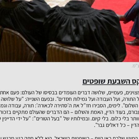
ע"מ.
קס השבעת שופטים
ינים, פעמיים, שלושה דברים העומדים בבסיסו של העולם: פעם אחת 
 התורה, ועל העבודה ועל גמילות חסדים". ובפעם השנייה: "על שלושה 
השלום". לימים, הסבירו חז"ל את ה'סתירה לכאורה': תורה, עבודה וגמ
ורם, בעוד הדין, האמת והשלום – הם הדברים שהעולם מתקיים בזכותם.
ותר בלי כלום. בלי קיום. ובמילותיו של "בעל הטורים": "על ידי הדיינין ש
דין – כל דאלים גבר".
המינוי שלכם כאן היום – כשופטים בישראל, הוא ללא ספק רגע מרגש עב