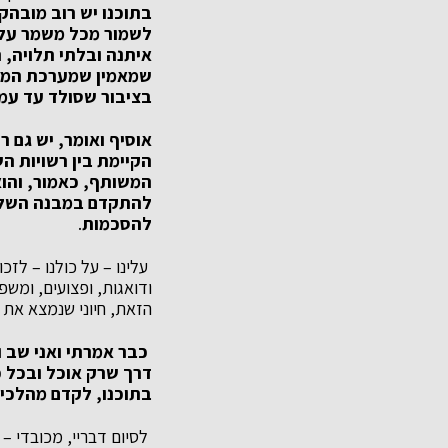
בתוכנו יש רוב מובהק
לשמור מכל משמר על 
איתנה ובלתי תלויה, ה
שמאמין שמערכת המשפ
בציבור שסולד עד עמק
אוסיף ואומר, יש גם 
הקיימת בין רשויות ה
המשותף, כאמור, והוא 
להתקדם במבנה השלטו
להסכמות
.
עלינו – על כולנו – לז
ודואגות, ופצועים, ומשפ
הזאת, חיוני שנמצא את 
כבר אמרתי ואני שב ו
דרך שרק אוכל ובכל 
בתוכנו, לקדם מהלכים
לסיום דבריי, מכובדי –