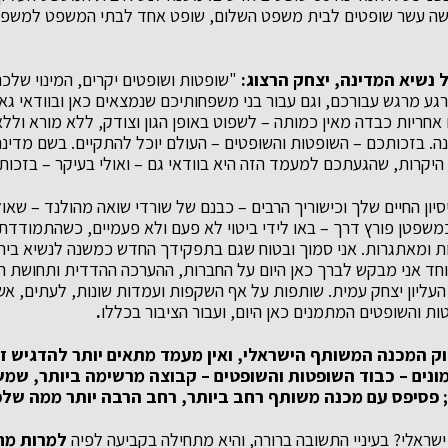
ושה עשר שופטים לבית משפט השלום, שופט אחד לבתי המשפט למשפח
 נשיא המדינה, יצחק הרצוג:
"שופטות ושופטים יקרים, המינוי שלכם
גע מרגש עבורכם, וגם עבור בני משפחותיכם שנמצאים כאן ובוודאי גא
 אחריות כבדה מאין כמותה – לשפוט באופן הגון וצודק, ללא מורא ולל
נה. בזכותכם – השופטות והשופטים – העולם יוכל להתקיים. בשם מדינ
קרות, שהגעתכם למעמד הזה היא בוודאי גם – ואולי בעיקר – בזכותן
יון החיים שלך וכישוריך הרבים – כבנם של שורדי שואה מהולנד – שאול 
שפטן פורץ דרך – באו לידי ביטוי לא פעם ולא פעמיים, כשהתמודדת
ת ומאתגרות. אני סמוך ובטוח שגם בתפקידך החדש כמשנה לנשיא בית
וחד אני מבקש לברך כאן היום על החברות, ההערכה ההדדית ותחושת 
עליון יצחק עמית. שותפות על אף השקפות ועמדות שונות, לעתים, אשר
ות והשופטים המתמנים כאן היום, ועבור הציבור בכללו
.
זוק המכנה המשותף הישראלי, ואין מעמד מתאים יותר להדגיש ז
ונים – כבוד השופטות והשופטים – קבוצה מרשימה ביותר, שמש
 פסיפס עם מכנה משותף רחב ביותר, רחב הרבה יותר ממה שלפ
שראלי? בעיניי התשובה ברורה, והיא מתחילה בקביעה לפיה
למרות מח