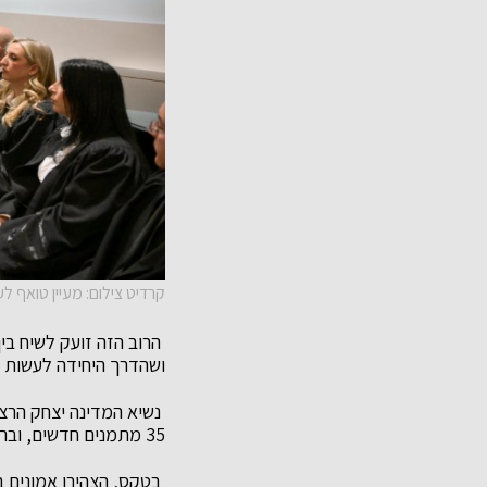
קרדיט צילום: מעיין טואף ל
הרוב הזה זועק לשיח בי
ושהדרך היחידה לעשות 
35 מתמנים חדשים, ובראשם השופט נעם סולברג עם מינויו למשנה לנשיא בית המשפט העליון