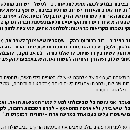
 בציבור בנוגע לכמה מושכלות יסוד. כך למשל – יש רוב מוחל
זכויות האדם והאזרח. יש רוב מוחלט בציבור, שחפץ ברשות ש
כפופה אך ורק למרותו של הדין, שתגן על זכויות אלה. יש רוב 
ט היא אחד היסודות הקריטיים עליהם נשענת חברה דמוקרטית
י נשמתו מקריאות מדאיגות: למלחמת אחים, לאי ציות לחוק ולא
רוב בציבור – רוב ברור ומובהק – שמסכים שיש צורך לשפר את 
שלטון, ולעגן זאת בהסכמות רחבות ובחקיקת יסוד. הרוב הזה הו
זועק לשיח בין הרשויות, לדיאלוג פורה – גם אם נוקב, ולהבנה 
ני שלנו, ושהדרך היחידה לעשות זאת היא באמצעות הקשבה,
כור שאנחנו בעיצומה של מלחמה, שיש לנו חטופים בידי האויב, ולוחמים 
חות שכולות, ולחצים ואתגרים קשים ביותר מכל הגוונים והצורות, ומה ל
שביל הזהב בתוכנו
.
אומר: אני עושה כל שביכולתי לפעול לאור המציאות הזאת, וא
כלי שיש בידי, ולא ארפה מהמאמץ – לקדם הסכמות רחבות, ל
 שישמרו עלינו כעם אחד במדינה אחת – יהודית ודמוקרטית.״
 רגע לפני חג הפסח, כולנו כואבים את הכיסאות הריקים סביב שולחן הס