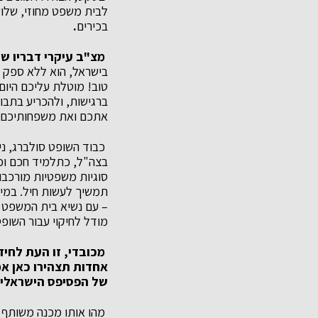
לבית משפט מחוזי, של
בכירים
.
מצ"ב עיקרי דבריו של
בישראל, הוא ללא ספק ר
טוב! מוטלת עליכם היום
ברגישות, ולהכריע בתבו
אתכם ואת משפחותיכם הי
כבוד השופט סולברג, ניס
בצה"ל, כתלמיד חכם וכמ
סוגיות משפטיות מורכבו
תמשיך לעשות חיל. במי
– עם נשיא בית המשפט ה
מודל לחיקוי עבור השופט
מכובדי, זו העת לחי
אחדות תצהירו כאן אמ
של הפסיפס הישראלי;
מהו אותו מכנה משותף י