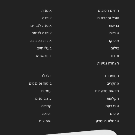
החיים הטובים
אומנות
אוכל ומתכונים
אופנה
בריאות
אופנה לגברים
טיולים
אופנה לנשים
מוסיקה
איכות הסביבה
צילום
בעלי חיים
תרבות
דין ומשפט
הצהרת נגישות
המומחים
כלכלה
מחקרים
ביטוח ופיננסים
חדשות מהעולם
עסקים
חקלאות
עיצוב פנים
טורי דעה
קהילה
טיפים
רפואה
טכנולוגיה ומדע
שיפוצים