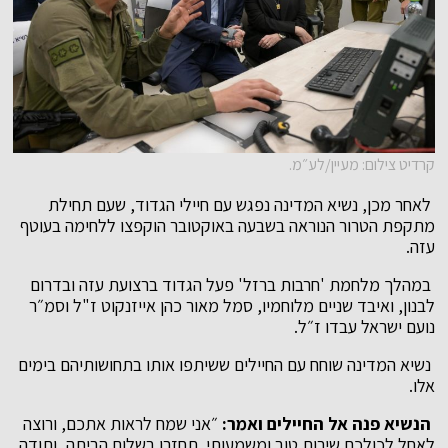
קרדיט צילום: מעיין/לע״מ.
לאחר מכן, נשיא המדינה נפגש עם חיילי הגדוד, שעם תחילת
מתקפת הטרור הנוראה בשבעה באוקטובר הוקפצו ללחימה בעוטף
עזה.
במהלך מלחמת 'חרבות ברזל' פעל הגדוד ברצועת עזה ובדרום
לבנון, ואיבד שניים מלוחמיו, סמל מאור כהן אייזנקוט ז"ל וסמ״ר
נועם ישראל עבדו ז״ל.
נשיא המדינה שוחח עם החיילים ששיתפו אותו בתחושותיהם בימים
אלו.
הנשיא פנה אל החיילים ואמר:
״אני שמח לראות אתכם, ורוצה
לאחל לכולכם שירות טוב ומשמעותי. תחזרו בשלום הביתה, ותודה