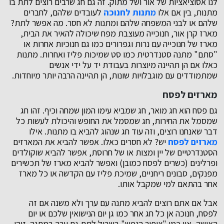
לנו אסוציאציות של אור ושל מתוק. זה גם חג שרבים רוצים לתת בו
מתנות, בין אם אלו
מתנות לחנוכה
לעובדים שלהם, לחברים
שלהם או לבני המשפחה שלהם ומתנות לא חסר. מה אפשר לתת?
מארז קרן אור, חנוכייה מעוצבת מפח שיכולה להאיר את הבית,
מארז של חנוכייה עם נרות וגפרורים כמו גם חנוכיות אחרות או
"סתם" מתנה סטנדרטית כמו סט שמיכות פליז ואחרות. מתנות
כאלו אם הן תהיינה מיוצרות בעבודת יד על ידי אנשים
שמתמודדים עם מוגבלויות שונות, הן תהיינה הרבה יותר מיוחדות.
מארזים לפסח
גם פסח הוא חג מואר, חג שמביא עימו המון שמחה וכיף. זהו חג
שמסמל את החירות, חג שמסמל את החופש והיכולת לעשות כל
דבר שאנחנו רוצים, וזה עוד חג שנהוג להביא בו מתנות. אילו
מארזים לפסח
יש? לא חסרים כאלו. אפשר להביא את המארזים
הסטנדרטיים של יין ומצות או של חרוסת, אפשר להביא שוקולדים
ופרלינים (כשרים לפסח כמובן) ואפשר להביא מארז של תכשירים
מפנקים, סבונים ריחניים, שמיכת פליז עם הקדשה או כל מארז
אחר בהתאם למי שמקבל אותו.
אבל אם אתם רוצים להביא מתנה עם ערך ולא משנה אם זה
לפסח, חנוכה אן כל חג אחר כמו גן יום הנישואין שלכם או יום
האישה, אין כמו "ציפור הנפש" בשביל לתת גם ערך במתנה. זוהי